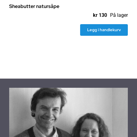
Sheabutter natursåpe
kr
130
På lager
Legg i handlekurv
Sheabutter
natursåpe
antall