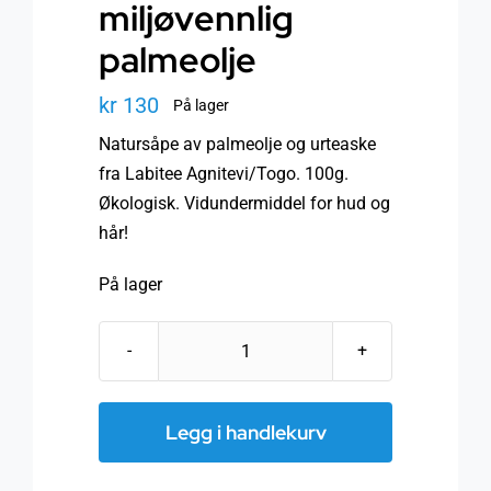
miljøvennlig
palmeolje
kr
130
På lager
Natursåpe av palmeolje og urteaske
fra Labitee Agnitevi/Togo. 100g.
Økologisk. Vidundermiddel for hud og
hår!
På lager
Natursåpe
av
miljøvennlig
Legg i handlekurv
palmeolje
antall