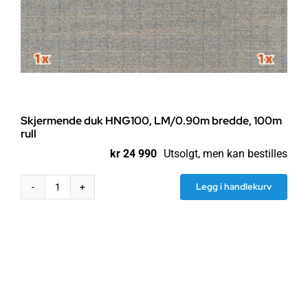
Skjermende duk HNG100, LM/0.90m bredde, 100m
rull
kr
24 990
Utsolgt, men kan bestilles
Legg i handlekurv
Skjermende
duk
HNG100,
LM/0.90m
bredde,
100m
rull
antall