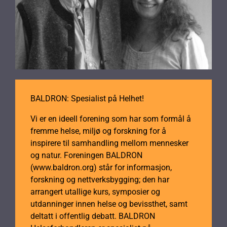
BALDRON: Spesialist på Helhet!
Vi er en ideell forening som har som formål å
fremme helse, miljø og forskning for å
inspirere til samhandling mellom mennesker
og natur. Foreningen BALDRON
(www.baldron.org) står for informasjon,
forskning og nettverksbygging; den har
arrangert utallige kurs, symposier og
utdanninger innen helse og bevissthet, samt
deltatt i offentlig debatt. BALDRON