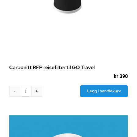
Carbonitt RFP reisefilter til GO Travel
kr
390
Legg i handlekurv
Carbonitt
RFP
reisefilter
til
GO
Travel
antall