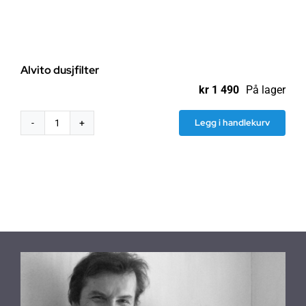
Alvito dusjfilter
kr
1 490
På lager
Legg i handlekurv
Alvito
dusjfilter
antall