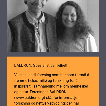
BALDRON: Spesialist på Helhet!
Vi er en ideell forening som har som formål å
fremme helse, miljø og forskning for å
inspirere til samhandling mellom mennesker
og natur. Foreningen BALDRON
(www.baldron.org) står for informasjon,
forskning og nettverksbygging; den har