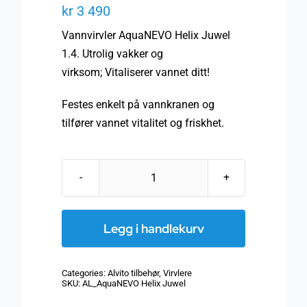
kr
3 490
Vannvirvler AquaNEVO Helix Juwel
1.4. Utrolig vakker og
virksom; Vitaliserer vannet ditt!
Festes enkelt på vannkranen og
tilfører vannet vitalitet og friskhet.
Vannvirvler
AquaNEVO
Helix
Legg i handlekurv
Juwel
1.4
Categories:
Alvito tilbehør
,
Virvlere
antall
SKU:
AL_AquaNEVO Helix Juwel