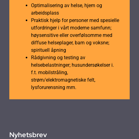
Optimalisering av helse, hjem og
arbeidsplass
Praktisk hjelp for personer med spesielle
utfordringer i vårt moderne samfunn;
høysensitive eller overfølsomme med
diffuse helseplager, barn og voksne;
spirituell åpning
Rådgivning og testing av
helsebelastninger; husundersøkelser i.
f.t. mobilstråling,
strøm/elektromagnetiske felt,
lysforurensning mm.
Nyhetsbrev