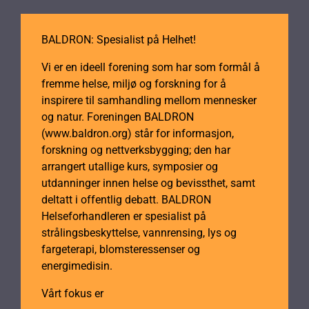
BALDRON: Spesialist på Helhet!
Vi er en ideell forening som har som formål å
fremme helse, miljø og forskning for å
inspirere til samhandling mellom mennesker
og natur. Foreningen BALDRON
(www.baldron.org) står for informasjon,
forskning og nettverksbygging; den har
arrangert utallige kurs, symposier og
utdanninger innen helse og bevissthet, samt
deltatt i offentlig debatt. BALDRON
Helseforhandleren er spesialist på
strålingsbeskyttelse, vannrensing, lys og
fargeterapi, blomsteressenser og
energimedisin.
Vårt fokus er