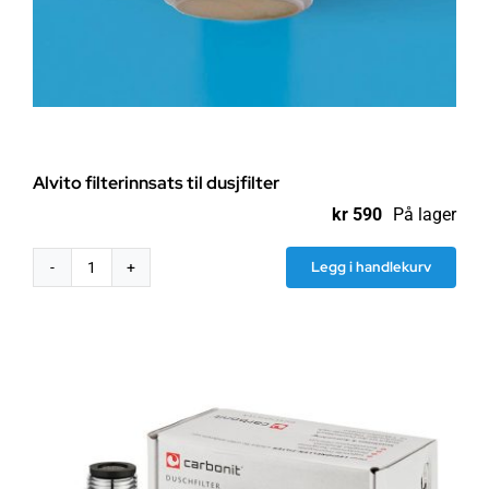
Alvito filterinnsats til dusjfilter
kr
590
På lager
Legg i handlekurv
Alvito
filterinnsats
til
dusjfilter
antall