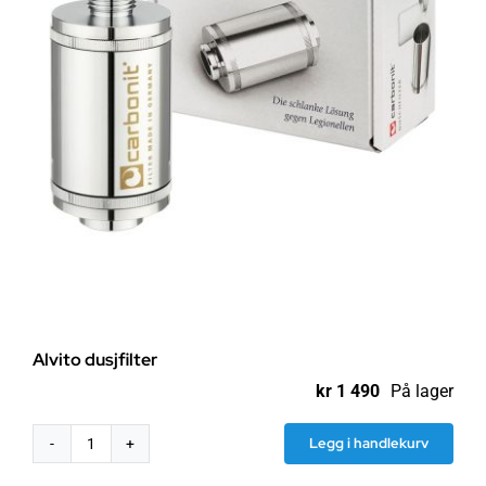
Alvito dusjfilter
kr
1 490
På lager
Legg i handlekurv
Alvito
dusjfilter