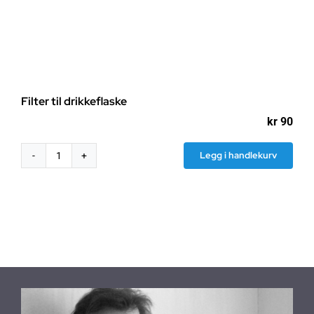
Filter til drikkeflaske
kr
90
Legg i handlekurv
Filter
til
drikkeflaske
antall