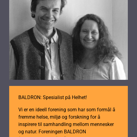
BALDRON: Spesialist på Helhet!
Vi er en ideell forening som har som formål å
fremme helse, miljø og forskning for å
inspirere til samhandling mellom mennesker
og natur. Foreningen BALDRON