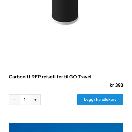
Carbonitt RFP reisefilter til GO Travel
kr
390
Legg i handlekurv
Carbonitt
RFP
reisefilter
til
GO