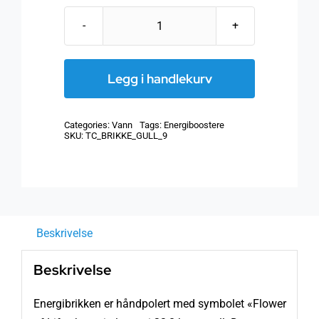
Natures
Design,
energibrikke
Legg i handlekurv
Gold
antall
Categories:
Vann
Tags:
Energiboostere
SKU:
TC_BRIKKE_GULL_9
Beskrivelse
Beskrivelse
Energibrikken er håndpolert med symbolet «Flower