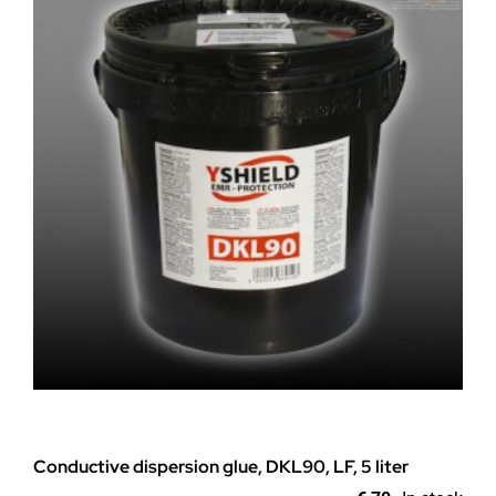
The
options
may
be
chosen
on
the
product
page
Conductive dispersion glue, DKL90, LF, 5 liter