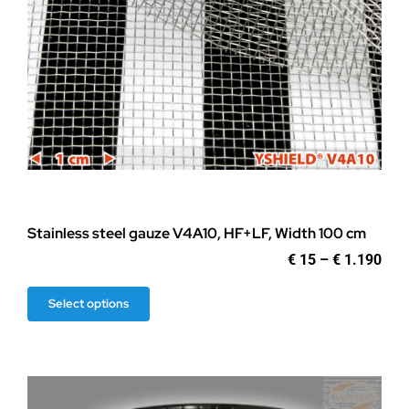
Stainless steel gauze V4A10, HF+LF, Width 100 cm
Pric
€
15
–
€
1.190
ran
€ 1
This
Select options
thr
product
€ 1.
has
multiple
variants.