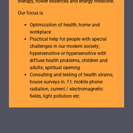
therapy, flower essences and energy medicine.
Our focus is
Optimization of health, home and
workplace
Practical help for people with special
challenges in our modern society;
hypersensitive or hypersensitive with
diffuse health problems, children and
adults; spiritual opening
Consulting and testing of health strains;
house surveys in. f.t. mobile phone
radiation, current / electromagnetic
fields, light pollution etc.