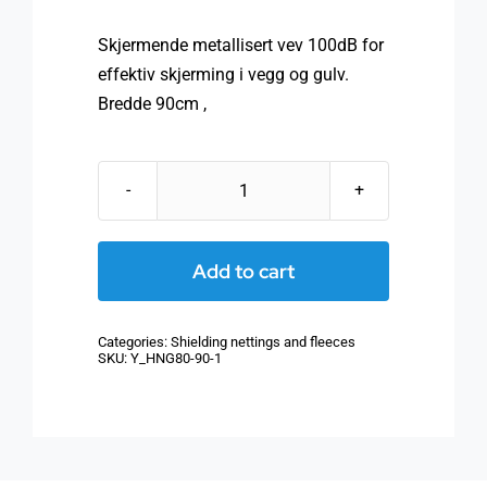
Skjermende metallisert vev 100dB for
effektiv skjerming i vegg og gulv.
Bredde 90cm ,
Skjermende
vlies
HNG100,
Add to cart
90
cm
Categories:
Shielding nettings and fleeces
bredde
SKU:
Y_HNG80-90-1
quantity