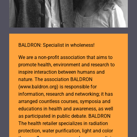
BALDRON: Specialist in wholeness!
We are a non-profit association that aims to
promote health, environment and research to
inspire interaction between humans and
nature. The association BALDRON
(www.baldron.org) is responsible for
information, research and networking; it has
arranged countless courses, symposia and
educations in health and awareness, as well
as participated in public debate. BALDRON
The health retailer specializes in radiation
protection, water purification, light and color