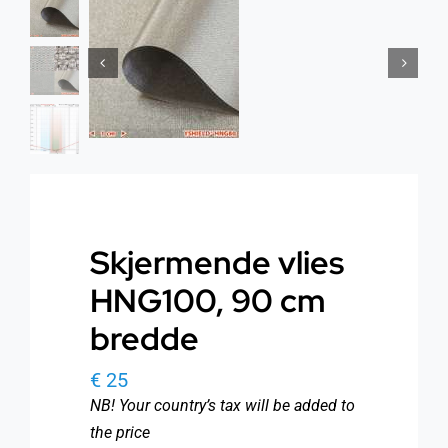
Health
About Baldron
Radiation EMF
Store in Oslo
Light & Color
Contact us
Water
Terms
Skjermende vlies
Media & Events
HNG100, 90 cm
News
bredde
Courses
€
25
NB! Your country’s tax will be added to
WooCommerce Cart
the price