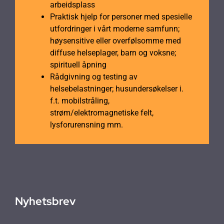
arbeidsplass
Praktisk hjelp for personer med spesielle
utfordringer i vårt moderne samfunn;
høysensitive eller overfølsomme med
diffuse helseplager, barn og voksne;
spirituell åpning
Rådgivning og testing av
helsebelastninger; husundersøkelser i.
f.t. mobilstråling,
strøm/elektromagnetiske felt,
lysforurensning mm.
Nyhetsbrev