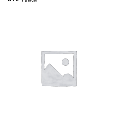
På lager
kr
290