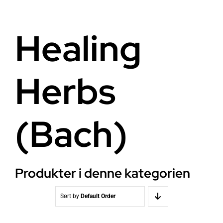
Helse
Om oss
Healing
Stråling EMF
Butikk i Oslo
Herbs
Lys
Kontakt oss
Vann
Kjøpsvilkår
(Bach)
Media & Events
Nyheter
Produkter i denne kategorien
Kurs
Sort by
Default Order
WooCommerce Cart