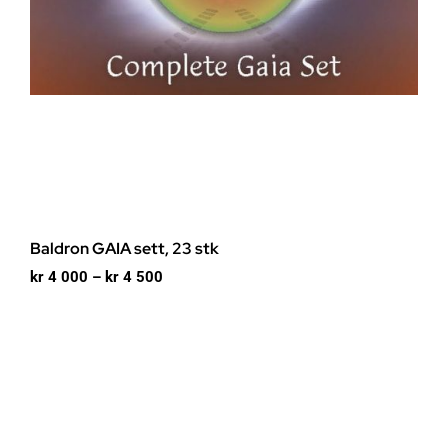
Baldron GAIA sett, 23 stk
Prisområde:
kr
4 000
–
kr
4 500
kr 4
000
til
kr 4
500