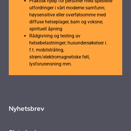
Praktisk hjelp for personer med spesielle
utfordringer i vårt moderne samfunn;
høysensitive eller overfølsomme med
diffuse helseplager, barn og voksne;
spirituell åpning
Rådgivning og testing av
helsebelastninger; husundersøkelser i.
f.t. mobilstråling,
strøm/elektromagnetiske felt,
lysforurensning mm.
Nyhetsbrev