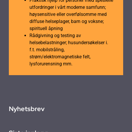
Praktisk hjelp for personer med spesielle
utfordringer i vårt moderne samfunn;
høysensitive eller overfølsomme med
diffuse helseplager, barn og voksne;
spirituell åpning
Rådgivning og testing av
helsebelastninger; husundersøkelser i.
f.t. mobilstråling,
strøm/elektromagnetiske felt,
lysforurensning mm.
Nyhetsbrev