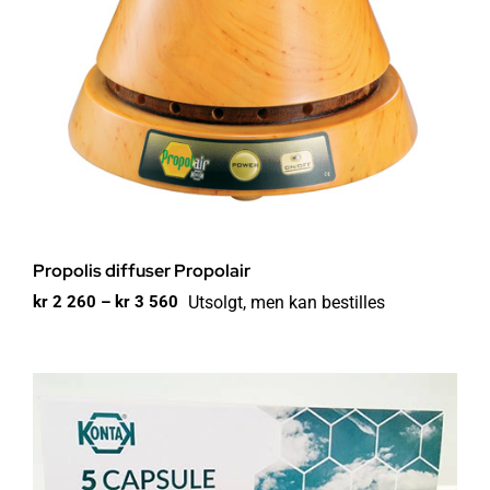
Propolis diffuser Propolair
Prisområde:
Utsolgt, men kan bestilles
kr
2 260
–
kr
3 560
kr 2
260
til
kr 3
560