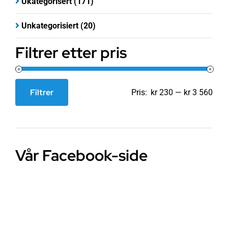
Ukategorisert
(171)
Unkategorisiert
(20)
Filtrer etter pris
Filtrer
Pris:
kr 230
—
kr 3 560
Min.
Makspris
pris
Vår Facebook-side