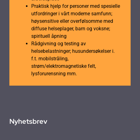
Praktisk hjelp for personer med spesielle
utfordringer i vårt moderne samfunn;
høysensitive eller overfølsomme med
diffuse helseplager, barn og voksne;
spirituell åpning
Rådgivning og testing av
helsebelastninger; husundersøkelser i.
f.t. mobilstråling,
strøm/elektromagnetiske felt,
lysforurensning mm.
Nyhetsbrev