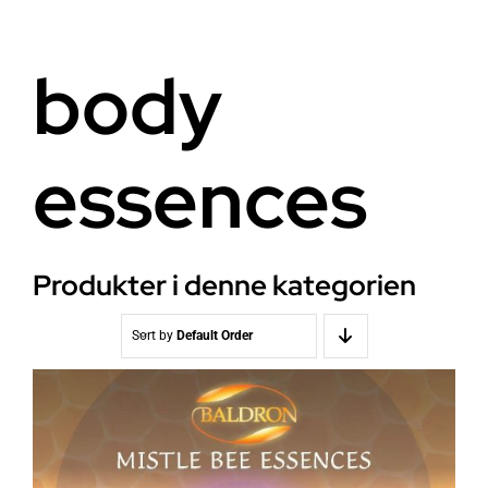
Helse
Om oss
body
Stråling EMF
Butikk i Oslo
essences
Lys
Kontakt oss
Vann
Kjøpsvilkår
Produkter i denne kategorien
Media & Events
Nyheter
Sort by
Default Order
Kurs
WooCommerce Cart