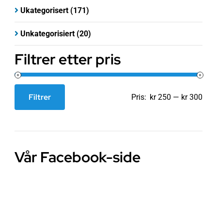
Ukategorisert
(171)
Unkategorisiert
(20)
Filtrer etter pris
Filtrer
Pris:
kr 250
—
kr 300
Min.
Makspris
pris
Vår Facebook-side