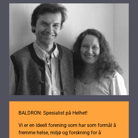
BALDRON: Spesialist på Helhet!
Vi er en ideell forening som har som formål å
fremme helse, miljø og forskning for å