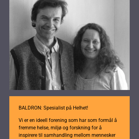
BALDRON: Spesialist på Helhet!
Vi er en ideell forening som har som formål å
fremme helse, miljø og forskning for å
inspirere til samhandling mellom mennesker