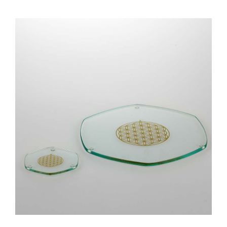
til
kr 689