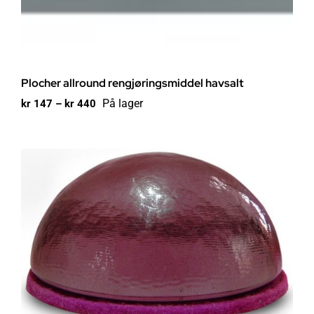
Plocher allround rengjøringsmiddel havsalt
Prisområde:
På lager
kr
147
–
kr
440
kr 147
til
kr 440