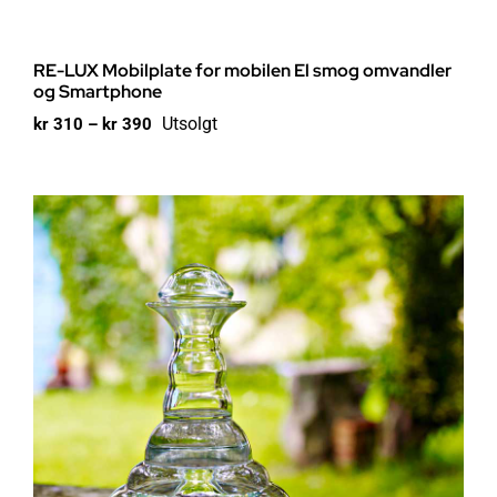
RE-LUX Mobilplate for mobilen El smog omvandler
og Smartphone
Prisområde:
Utsolgt
kr
310
–
kr
390
kr 310
til
kr 390