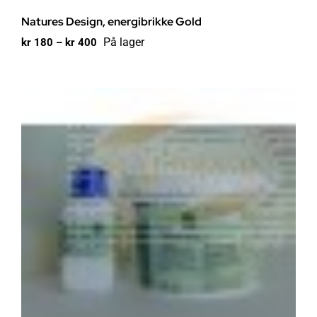
Natures Design, energibrikke Gold
Prisområde:
På lager
kr
180
–
kr
400
kr 180
til
kr 400