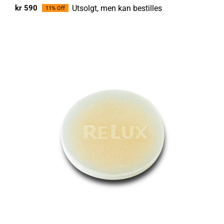
Utsolgt, men kan bestilles
kr
590
11% Off
Opprinnelig
Nåværende
pris
pris
var:
er:
kr 664.
kr 590.