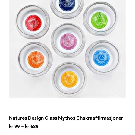
Natures Design Glass Mythos Chakraaffirmasjoner
Prisområde:
kr
99
–
kr
689
kr 99