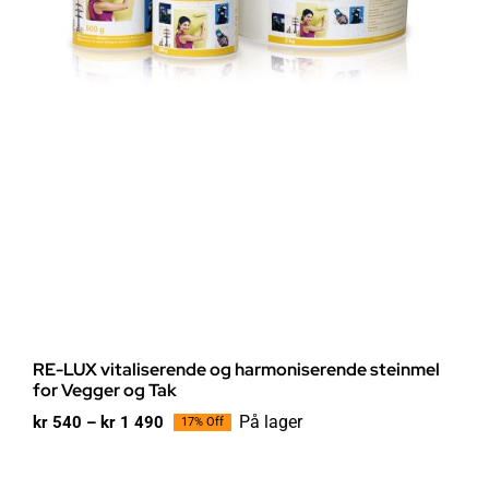
RE-LUX vitaliserende og harmoniserende steinmel
for Vegger og Tak
Prisområde:
På lager
kr
540
–
kr
1 490
17% Off
kr 540
til
kr 1