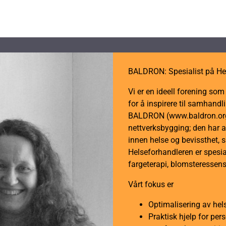
BALDRON: Spesialist på He
Vi er en ideell forening so
for å inspirere til samhan
BALDRON (www.baldron.org)
nettverksbygging; den har a
innen helse og bevissthet, 
Helseforhandleren er spesial
fargeterapi, blomsteressens
Vårt fokus er
Optimalisering av hel
Praktisk hjelp for per