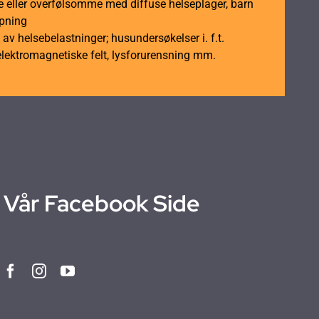
 eller overfølsomme med diffuse helseplager, barn
åpning
av helsebelastninger; husundersøkelser i. f.t.
elektromagnetiske felt, lysforurensning mm.
Vår Facebook Side