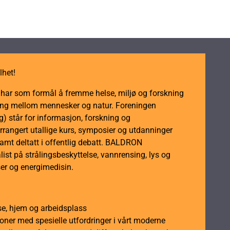
lhet!
m har som formål å fremme helse, miljø og forskning
dling mellom mennesker og natur. Foreningen
 står for informasjon, forskning og
rrangert utallige kurs, symposier og utdanninger
samt deltatt i offentlig debatt. BALDRON
ist på strålingsbeskyttelse, vannrensing, lys og
er og energimedisin.
se, hjem og arbeidsplass
soner med spesielle utfordringer i vårt moderne