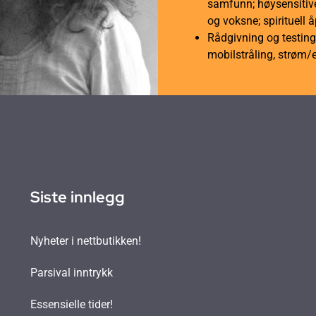
samfunn; høysensitive
og voksne; spirituell 
Rådgivning og testing 
mobilstråling, strøm/
Siste innlegg
Nyheter i nettbutikken!
Parsival inntrykk
Essensielle tider!