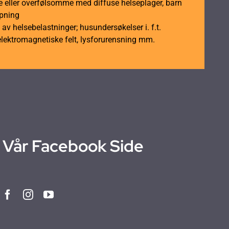
 eller overfølsomme med diffuse helseplager, barn
åpning
av helsebelastninger; husundersøkelser i. f.t.
elektromagnetiske felt, lysforurensning mm.
Vår Facebook Side