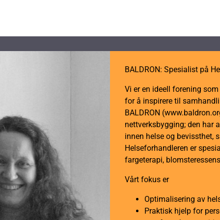
BALDRON: Spesialist på He
Vi er en ideell forening so
for å inspirere til samhan
BALDRON (www.baldron.org)
nettverksbygging; den har a
innen helse og bevissthet, 
Helseforhandleren er spesial
fargeterapi, blomsteressens
Vårt fokus er
Optimalisering av hel
Praktisk hjelp for per