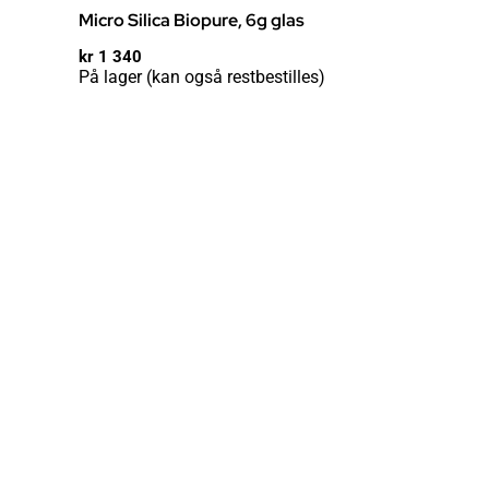
Micro Silica Biopure, 6g glas
kr
1 340
På lager (kan også restbestilles)