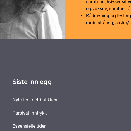
samfunn; høysensitive
og voksne; spirituell 
Rådgivning og testing 
mobilstråling, strøm/
Siste innlegg
Nyheter i nettbutikken!
Parsival inntrykk
Essensielle tider!