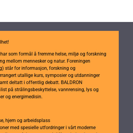
lhet!
m har som formål å fremme helse, miljø og forskning
dling mellom mennesker og natur. Foreningen
 står for informasjon, forskning og
rrangert utallige kurs, symposier og utdanninger
samt deltatt i offentlig debatt. BALDRON
ist på strålingsbeskyttelse, vannrensing, lys og
er og energimedisin.
se, hjem og arbeidsplass
soner med spesielle utfordringer i vårt moderne