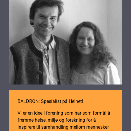
BALDRON: Spesialist på Helhet!
Vi er en ideell forening som har som formål å
fremme helse, miljø og forskning for å
inspirere til samhandling mellom mennesker