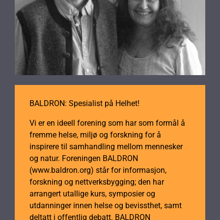
BALDRON: Spesialist på Helhet!
Vi er en ideell forening som har som formål å
fremme helse, miljø og forskning for å
inspirere til samhandling mellom mennesker
og natur. Foreningen BALDRON
(www.baldron.org) står for informasjon,
forskning og nettverksbygging; den har
arrangert utallige kurs, symposier og
utdanninger innen helse og bevissthet, samt
deltatt i offentlig debatt. BALDRON