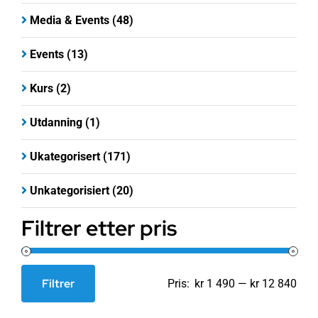
Media & Events
(48)
Events
(13)
Kurs
(2)
Utdanning
(1)
Ukategorisert
(171)
Unkategorisiert
(20)
Filtrer etter pris
Filtrer
Pris:
kr 1 490
—
kr 12 840
Min.
Makspris
pris