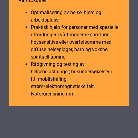
Vårt fokus er
Optimalisering av helse, hjem og
arbeidsplass
Praktisk hjelp for personer med spesielle
utfordringer i vårt moderne samfunn;
høysensitive eller overfølsomme med
diffuse helseplager, barn og voksne;
spirituell åpning
Rådgivning og testing av
helsebelastninger; husundersøkelser i.
f.t. mobilstråling,
strøm/elektromagnetiske felt,
lysforurensning mm.