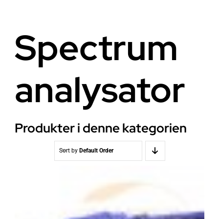
Helse
Om oss
Spectrum
Stråling EMF
Butikk i Oslo
analysator
Lys
Kontakt oss
Vann
Kjøpsvilkår
Produkter i denne kategorien
Media & Events
Nyheter
Sort by
Default Order
Kurs
WooCommerce Cart