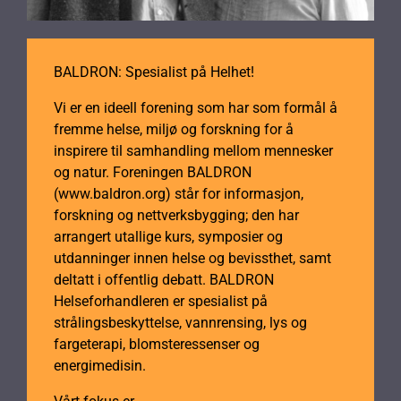
BALDRON: Spesialist på Helhet!
Vi er en ideell forening som har som formål å
fremme helse, miljø og forskning for å
inspirere til samhandling mellom mennesker
og natur. Foreningen BALDRON
(www.baldron.org) står for informasjon,
forskning og nettverksbygging; den har
arrangert utallige kurs, symposier og
utdanninger innen helse og bevissthet, samt
deltatt i offentlig debatt. BALDRON
Helseforhandleren er spesialist på
strålingsbeskyttelse, vannrensing, lys og
fargeterapi, blomsteressenser og
energimedisin.