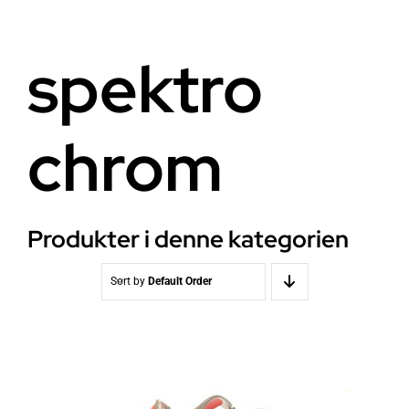
Helse
Om oss
spektro
Stråling EMF
Butikk i Oslo
chrom
Lys
Kontakt oss
Vann
Kjøpsvilkår
Produkter i denne kategorien
Media & Events
Nyheter
Sort by
Default Order
Kurs
WooCommerce Cart