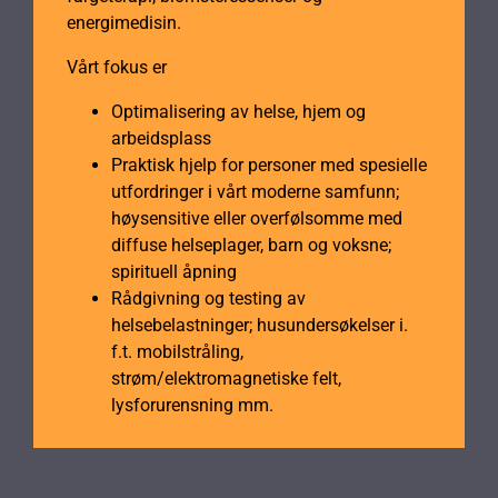
energimedisin.
Vårt fokus er
Optimalisering av helse, hjem og
arbeidsplass
Praktisk hjelp for personer med spesielle
utfordringer i vårt moderne samfunn;
høysensitive eller overfølsomme med
diffuse helseplager, barn og voksne;
spirituell åpning
Rådgivning og testing av
helsebelastninger; husundersøkelser i.
f.t. mobilstråling,
strøm/elektromagnetiske felt,
lysforurensning mm.