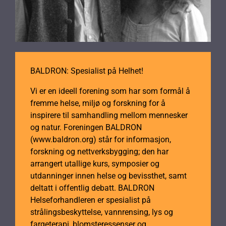
BALDRON: Spesialist på Helhet!
Vi er en ideell forening som har som formål å
fremme helse, miljø og forskning for å
inspirere til samhandling mellom mennesker
og natur. Foreningen BALDRON
(www.baldron.org) står for informasjon,
forskning og nettverksbygging; den har
arrangert utallige kurs, symposier og
utdanninger innen helse og bevissthet, samt
deltatt i offentlig debatt. BALDRON
Helseforhandleren er spesialist på
strålingsbeskyttelse, vannrensing, lys og
fargeterapi, blomsteressenser og