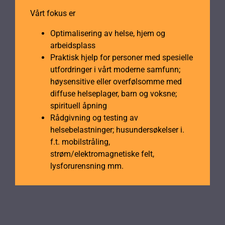
Vårt fokus er
Optimalisering av helse, hjem og
arbeidsplass
Praktisk hjelp for personer med spesielle
utfordringer i vårt moderne samfunn;
høysensitive eller overfølsomme med
diffuse helseplager, barn og voksne;
spirituell åpning
Rådgivning og testing av
helsebelastninger; husundersøkelser i.
f.t. mobilstråling,
strøm/elektromagnetiske felt,
lysforurensning mm.