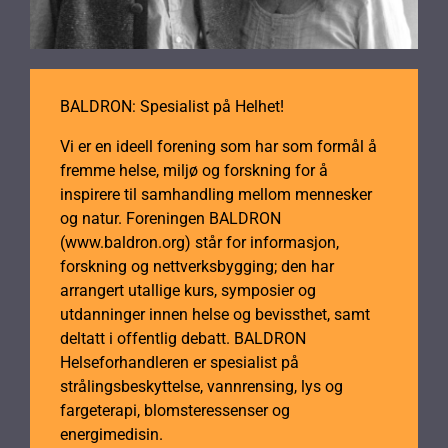
BALDRON: Spesialist på Helhet!
Vi er en ideell forening som har som formål å
fremme helse, miljø og forskning for å
inspirere til samhandling mellom mennesker
og natur. Foreningen BALDRON
(www.baldron.org) står for informasjon,
forskning og nettverksbygging; den har
arrangert utallige kurs, symposier og
utdanninger innen helse og bevissthet, samt
deltatt i offentlig debatt. BALDRON
Helseforhandleren er spesialist på
strålingsbeskyttelse, vannrensing, lys og
fargeterapi, blomsteressenser og
energimedisin.