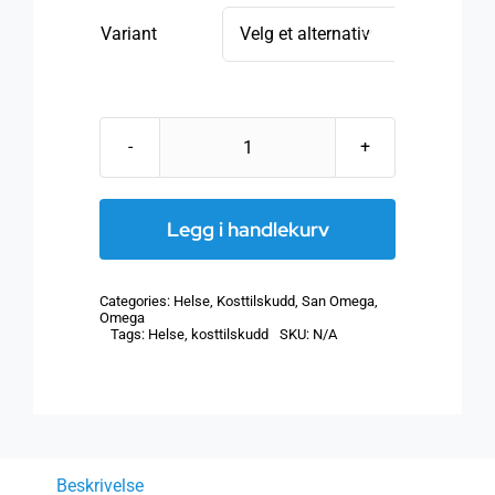
Variant

SanOmega
-
Naturlig
Legg i handlekurv
fiskeolje
rik
Categories:
Helse
,
Kosttilskudd
,
San Omega
,
på
Omega
Tags:
Helse
,
kosttilskudd
SKU:
N/A
EPA!
Med
fettløselige
vitaminer
antall
Beskrivelse