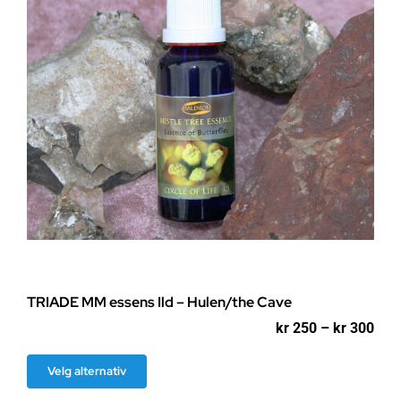
TRIADE MM essens Ild – Hulen/the Cave
Pri
kr
250
–
kr
300
kr 2
til
Dette
Velg alternativ
kr 3
produktet