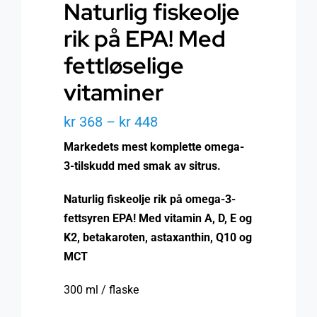
Naturlig fiskeolje
rik på EPA! Med
fettløselige
vitaminer
Prisområde:
kr
368
–
kr
448
kr 368
Markedets mest komplette omega-
til
3-tilskudd med smak av sitrus.
kr 448
Naturlig fiskeolje rik på omega-3-
fettsyren EPA! Med vitamin A, D, E og
K2, betakaroten, astaxanthin, Q10 og
MCT
300 ml / flaske