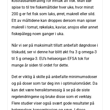
kostrådsanbefaling for inntak av fisk. Man bør
spise to til tre fiskemåltider hver uke, hvor minst
200 g er fet fisk som laks, ørret, makrell eller sild.
Ett av måltidene kan droppes dersom man spiser
makrell i tomat, røkelaks, kaviar, ansjos eller annet
fiskepålegg noen ganger i uka.
Når vi ser på maksimalt tillatt anbefalt døgndose i
tilskudd, ser vi denne har blitt økt fra 3 g omega-3
til 5 g omega-3. EU’s helseorgan EFSA tok for
mange år siden til ordet for dette.
Det er viktig å skille på anbefalte minimumsdoser
og på doser som tar deg inn i optimalområdet. Da
kan det være hensiktsmessig å se på de siste
regelendringene og bruke disse som et verktøy.
Flere studier viser også svært gode resultater på
betennelser, konsentrasjon og søvn. I disse