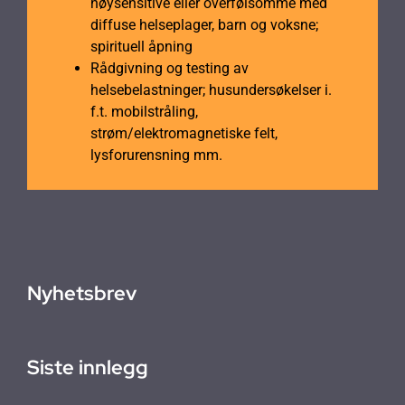
høysensitive eller overfølsomme med
diffuse helseplager, barn og voksne;
spirituell åpning
Rådgivning og testing av
helsebelastninger; husundersøkelser i.
f.t. mobilstråling,
strøm/elektromagnetiske felt,
lysforurensning mm.
Nyhetsbrev
Siste innlegg