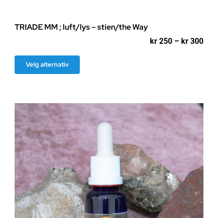
TRIADE MM ; luft/lys – stien/the Way
Pri
kr
250
–
kr
300
kr 2
til
Dette
Velg alternativ
kr 3
produktet
har
flere
varianter.
Alternativene
kan
velges
på
produktsiden