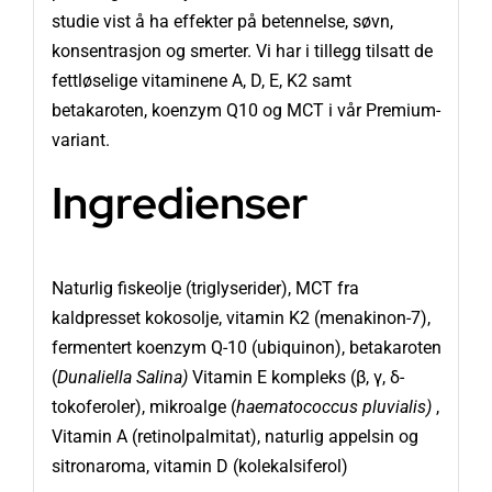
studie vist å ha effekter på betennelse, søvn,
konsentrasjon og smerter. Vi har i tillegg tilsatt de
fettløselige vitaminene A, D, E, K2 samt
betakaroten, koenzym Q10 og MCT i vår Premium-
variant.
Ingredienser
Naturlig fiskeolje (triglyserider), MCT fra
kaldpresset kokosolje, vitamin K2 (menakinon-7),
fermentert koenzym Q-10 (ubiquinon), betakaroten
(
Dunaliella Salina)
Vitamin E kompleks (β, γ, δ-
tokoferoler), mikroalge (
haematococcus pluvialis)
,
Vitamin A (retinolpalmitat), naturlig appelsin og
sitronaroma, vitamin D (kolekalsiferol)