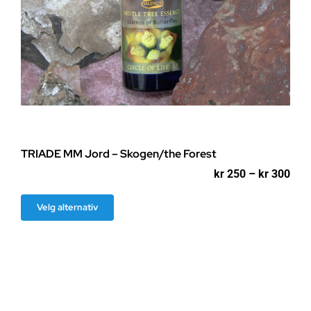
TRIADE MM Jord – Skogen/the Forest
Pri
kr
250
–
kr
300
kr 2
til
Dette
Velg alternativ
kr 3
produktet
har
flere
varianter.
Alternativene