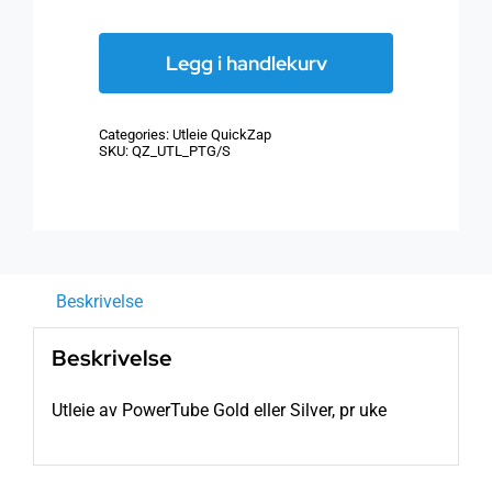
Utleie
av
Legg i handlekurv
PowerTube
Gold
Categories:
Utleie QuickZap
eller
SKU:
QZ_UTL_PTG/S
Silver,
pr
uke
antall
Beskrivelse
Beskrivelse
Utleie av PowerTube Gold eller Silver, pr uke