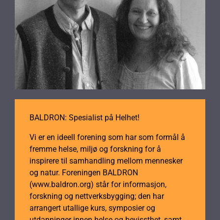
BALDRON: Spesialist på Helhet!
Vi er en ideell forening som har som formål å
fremme helse, miljø og forskning for å
inspirere til samhandling mellom mennesker
og natur. Foreningen BALDRON
(www.baldron.org) står for informasjon,
forskning og nettverksbygging; den har
arrangert utallige kurs, symposier og
utdanninger innen helse og bevissthet, samt