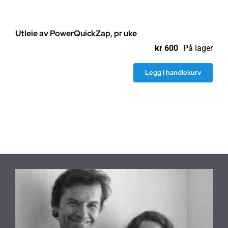
Utleie av PowerQuickZap, pr uke
kr
600
På lager
Legg i handlekurv
Utleie
av
PowerQuickZap,
pr
uke
antall