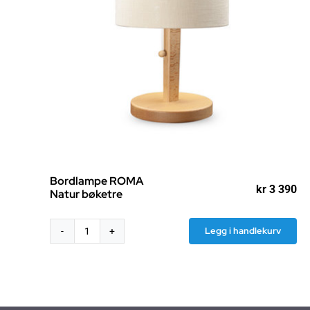
Bordlampe ROMA
kr
3 390
Natur bøketre
Legg i handlekurv
Bordlampe
ROMA
Natur
bøketre
antall