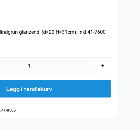
lindgrün glänzend, (d=20 H=31cm), inkl.41-7600
Pendelleuchte
Toskana
lindgrün
Legg i handlekurv
glänzend,
(d=20
_41-8566
H=31cm),
inkl.41-
7600
antall