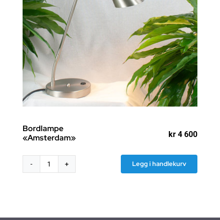
Bordlampe
kr
4 600
«Amsterdam»
Legg i handlekurv
Bordlampe
"Amsterdam"
antall