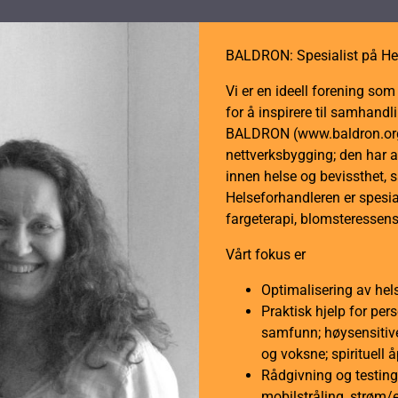
BALDRON: Spesialist på He
Vi er en ideell forening so
for å inspirere til samhan
BALDRON (www.baldron.org)
nettverksbygging; den har a
innen helse og bevissthet, 
Helseforhandleren er spesial
fargeterapi, blomsteressens
Vårt fokus er
Optimalisering av hel
Praktisk hjelp for per
samfunn; høysensitive
og voksne; spirituell 
Rådgivning og testing 
mobilstråling, strøm/