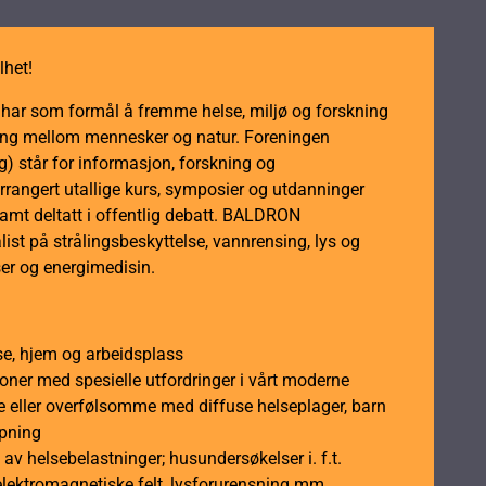
lhet!
m har som formål å fremme helse, miljø og forskning
dling mellom mennesker og natur. Foreningen
 står for informasjon, forskning og
rrangert utallige kurs, symposier og utdanninger
samt deltatt i offentlig debatt. BALDRON
ist på strålingsbeskyttelse, vannrensing, lys og
er og energimedisin.
se, hjem og arbeidsplass
soner med spesielle utfordringer i vårt moderne
 eller overfølsomme med diffuse helseplager, barn
åpning
av helsebelastninger; husundersøkelser i. f.t.
elektromagnetiske felt, lysforurensning mm.