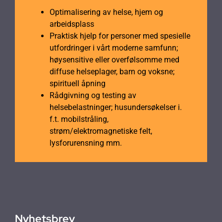
Optimalisering av helse, hjem og
arbeidsplass
Praktisk hjelp for personer med spesielle
utfordringer i vårt moderne samfunn;
høysensitive eller overfølsomme med
diffuse helseplager, barn og voksne;
spirituell åpning
Rådgivning og testing av
helsebelastninger; husundersøkelser i.
f.t. mobilstråling,
strøm/elektromagnetiske felt,
lysforurensning mm.
Nyhetsbrev