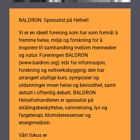
BALDRON: Spesialist på Helhet!
Vi er en ideell forening som har som formål å
fremme helse, miljø og forskning for å
inspirere til samhandling mellom mennesker
og natur. Foreningen BALDRON
(www.baldron.org) står for informasjon,
forskning og nettverksbygging; den har
arrangert utallige kurs, symposier og
utdanninger innen helse og bevissthet, samt
deltatt i offentlig debatt. BALDRON
Helseforhandleren er spesialist på
strålingsbeskyttelse, vannrensing, lys og
fargeterapi, blomsteressenser og
energimedisin.
Vårt fokus er