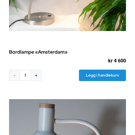
Bordlampe «Amsterdam»
kr
4 600
Legg i handlekurv
Bordlampe
"Amsterdam"
antall