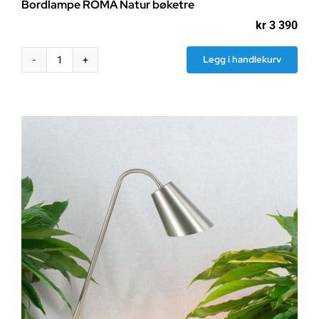
Bordlampe ROMA Natur bøketre
kr
3 390
Legg i handlekurv
Bordlampe
ROMA
Natur
bøketre
antall