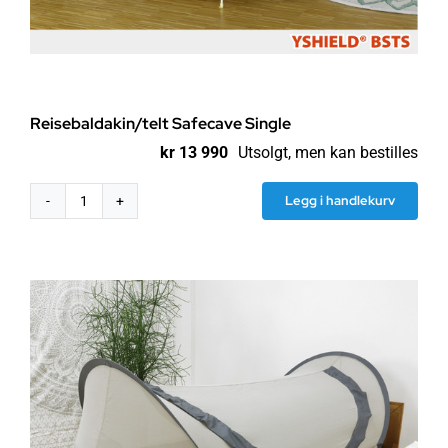
Reisebaldakin/telt Safecave Single
kr
13 990
Utsolgt, men kan bestilles
Legg i handlekurv
Reisebaldakin/telt
Safecave
Single
antall