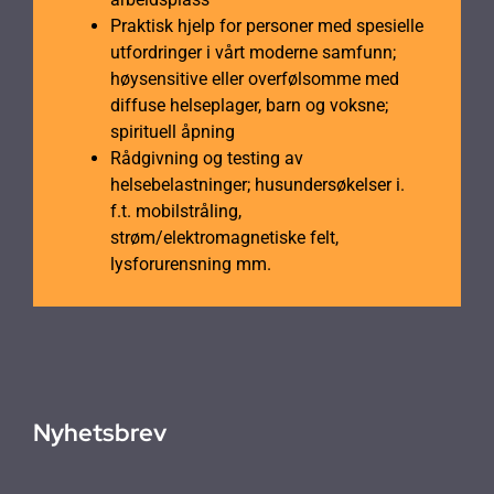
Praktisk hjelp for personer med spesielle
utfordringer i vårt moderne samfunn;
høysensitive eller overfølsomme med
diffuse helseplager, barn og voksne;
spirituell åpning
Rådgivning og testing av
helsebelastninger; husundersøkelser i.
f.t. mobilstråling,
strøm/elektromagnetiske felt,
lysforurensning mm.
Nyhetsbrev