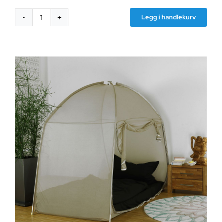
Legg i handlekurv
Reisebaldakin/telt
Safecave
Super
King
antall