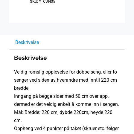
x
SKU:
Y_CDN35
220
cm)
antall
Beskrivelse
Beskrivelse
Veldig romslig opplevelse for dobbelseng, eller to
senger ved siden av hverandre med inntil 220 cm
bredde.
Inngang på begge sider med 50 cm overlapp,
dermed er det veldig enkelt å komme inn i sengen.
Mål: Bredde: 220 cm, dybde 220cm, høyde 220
cm.
Oppheng ved 4 punkter på taket (skruer etc. følger