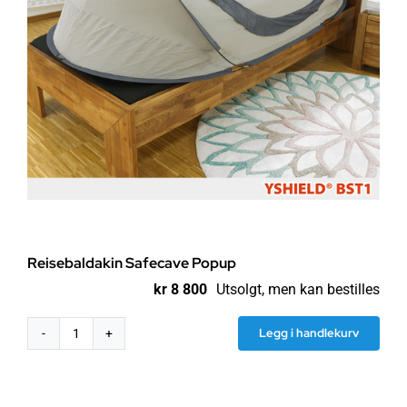
Reisebaldakin Safecave Popup
kr
8 800
Utsolgt, men kan bestilles
Legg i handlekurv
Reisebaldakin
Safecave
Popup
antall