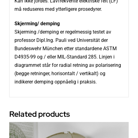
Kan ikke jordes. Lavfrekvente elektriske felt (LF)
må reduseres med ytterligere prosedyrer.
Skjerming/ demping
Skjerming /demping er regelmessig testet av
professor Dipl.Ing. Pauli ved Universität der
Bundeswehr München etter standardene ASTM
D4935-99 og / eller MIL-Standard 285. Linjen i
diagrammet står for radial retning av polarisering
(begge retninger, horisontalt / vertikalt) og
indikerer demping oppnåelig i praksis.
Related products