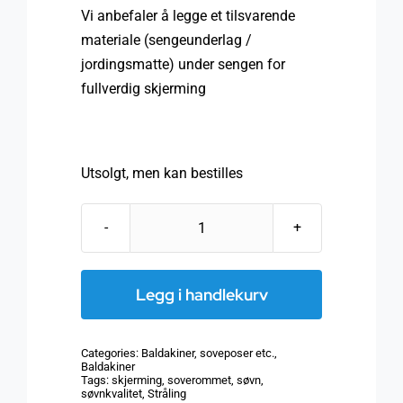
Vi anbefaler å legge et tilsvarende
materiale (sengeunderlag /
jordingsmatte) under sengen for
fullverdig skjerming
Utsolgt, men kan bestilles
Baldakin
NATURELL
(bomull)
Legg i handlekurv
terningform,
dobbeltseng
Categories:
Baldakiner, soveposer etc.
,
(220
Baldakiner
Tags:
skjerming
,
soverommet
,
søvn
,
cm
søvnkvalitet
,
Stråling