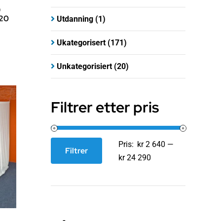
)
220
Utdanning
(1)
Ukategorisert
(171)
Unkategorisiert
(20)
Filtrer etter pris
Pris:
kr 2 640
—
Filtrer
Min.
Makspris
kr 24 290
pris