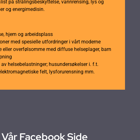
ist på strålingsbeskyttelse, vannrensing, lys og
er og energimedisin.
se, hjem og arbeidsplass
soner med spesielle utfordringer i vårt moderne
 eller overfølsomme med diffuse helseplager, barn
åpning
av helsebelastninger; husundersøkelser i. f.t.
elektromagnetiske felt, lysforurensning mm.
Vår Facebook Side