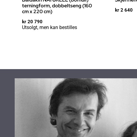
terningform, dobbeltseng (160
kr
2 640
cm x 220 cm)
kr
20 790
Utsolgt, men kan bestilles