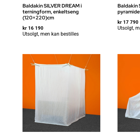
Baldakin SILVER DREAM i
Baldakin
terningform, enkeltseng
pyramide
(120×220)cm
kr
17 790
Utsolgt, m
kr
16 190
Utsolgt, men kan bestilles