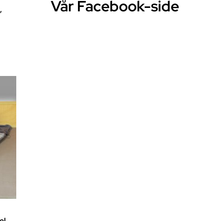
Vår Facebook-side
,
el