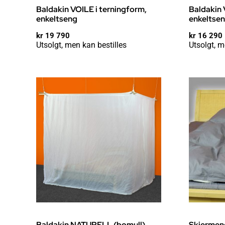
Baldakin VOILE i terningform,
Baldakin 
enkeltseng
enkeltse
kr
19 790
kr
16 290
Utsolgt, men kan bestilles
Utsolgt, m
Baldakin NATURELL (bomull)
Skjermen