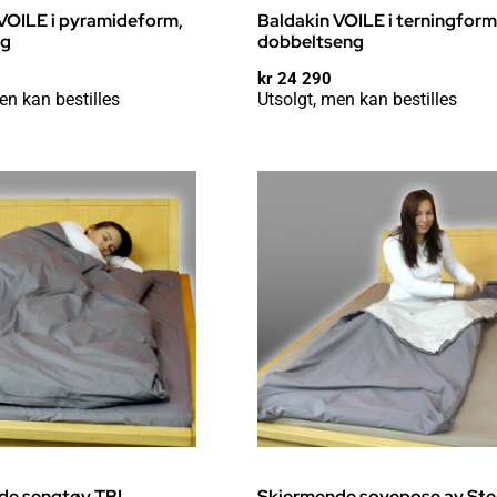
VOILE i pyramideform,
Baldakin VOILE i terningform
ng
dobbeltseng
kr
24 290
en kan bestilles
Utsolgt, men kan bestilles
de sengtøy TBL
Skjermende sovepose av Ste