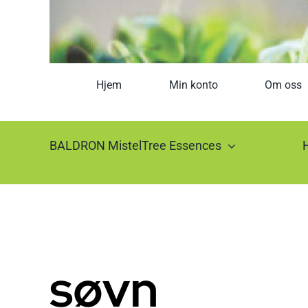
Hjem
Min konto
Om oss
BALDRON MistelTree Essences
søvn