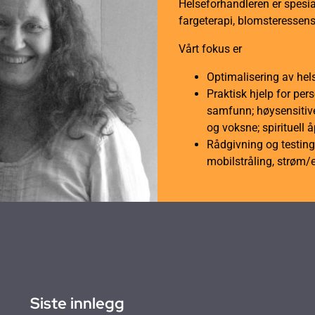
Helseforhandleren er spesial
fargeterapi, blomsteressens
Vårt fokus er
Optimalisering av hel
Praktisk hjelp for per
samfunn; høysensitive
og voksne; spirituell 
Rådgivning og testing 
mobilstråling, strøm/
Siste innlegg