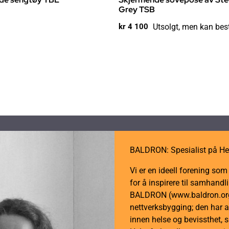
Grey TSB
Utsolgt, men kan best
kr
4 100
BALDRON: Spesialist på He
Vi er en ideell forening so
for å inspirere til samhan
BALDRON (www.baldron.org)
nettverksbygging; den har a
innen helse og bevissthet, 