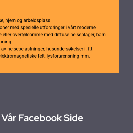
se, hjem og arbeidsplass
soner med spesielle utfordringer i vårt moderne
 eller overfølsomme med diffuse helseplager, barn
åpning
av helsebelastninger; husundersøkelser i. f.t.
elektromagnetiske felt, lysforurensning mm.
Vår Facebook Side