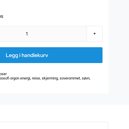
es
Skjermende
sovepose
av
Legg i handlekurv
Steel
Grey
oser
TSB
posofi orgon energi
,
reise
,
skjerming
,
soverommet
,
søvn
,
antall