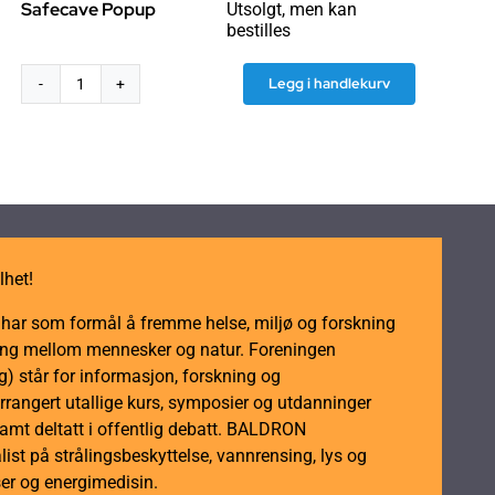
Safecave Popup
Utsolgt, men kan
bestilles
Legg i handlekurv
Reisebaldakin
Safecave
Popup
antall
lhet!
m har som formål å fremme helse, miljø og forskning
dling mellom mennesker og natur. Foreningen
 står for informasjon, forskning og
rrangert utallige kurs, symposier og utdanninger
samt deltatt i offentlig debatt. BALDRON
ist på strålingsbeskyttelse, vannrensing, lys og
er og energimedisin.