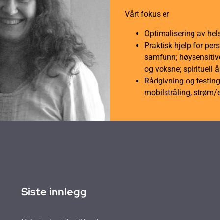
Vårt fokus er
Optimalisering av hel
Praktisk hjelp for per
samfunn; høysensitive
og voksne; spirituell 
Rådgivning og testing 
mobilstråling, strøm/
Siste innlegg