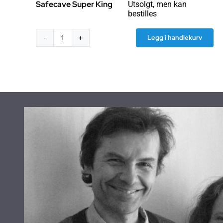
Safecave Super King
Utsolgt, men kan
bestilles
Legg i handlekurv
Reisebaldakin/telt
Safecave
Super
King
antall