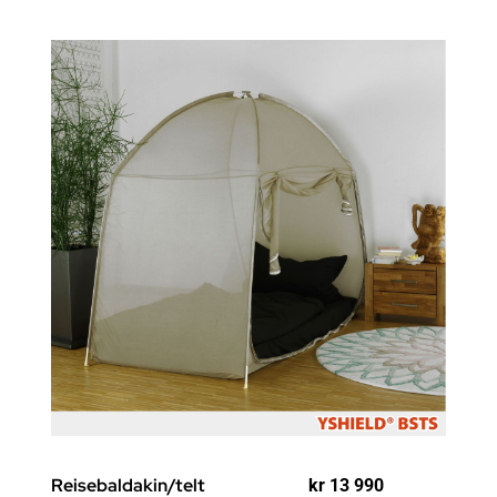
Reisebaldakin/telt
kr
13 990