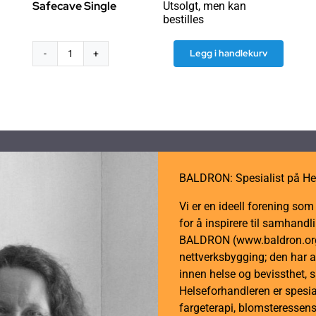
Safecave Single
Utsolgt, men kan
bestilles
Legg i handlekurv
Reisebaldakin/telt
Safecave
Single
antall
BALDRON: Spesialist på He
Vi er en ideell forening so
for å inspirere til samhan
BALDRON (www.baldron.org)
nettverksbygging; den har a
innen helse og bevissthet, 
Helseforhandleren er spesial
fargeterapi, blomsteressens