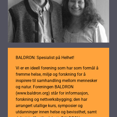
BALDRON: Spesialist på Helhet!
Vi er en ideell forening som har som formål å
fremme helse, miljø og forskning for å
inspirere til samhandling mellom mennesker
og natur. Foreningen BALDRON
(www.baldron.org) står for informasjon,
forskning og nettverksbygging; den har
arrangert utallige kurs, symposier og
utdanninger innen helse og bevissthet, samt