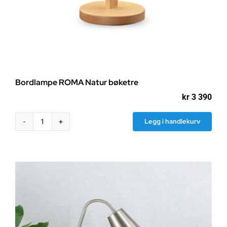
Bordlampe ROMA Natur bøketre
kr
3 390
Legg i handlekurv
Bordlampe
ROMA
Natur
bøketre
antall