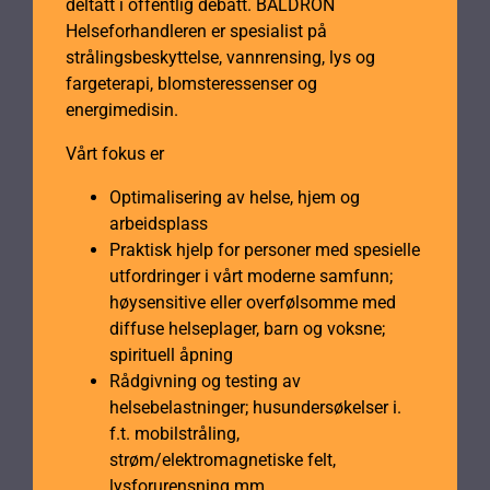
deltatt i offentlig debatt. BALDRON
Helseforhandleren er spesialist på
strålingsbeskyttelse, vannrensing, lys og
fargeterapi, blomsteressenser og
energimedisin.
Vårt fokus er
Optimalisering av helse, hjem og
arbeidsplass
Praktisk hjelp for personer med spesielle
utfordringer i vårt moderne samfunn;
høysensitive eller overfølsomme med
diffuse helseplager, barn og voksne;
spirituell åpning
Rådgivning og testing av
helsebelastninger; husundersøkelser i.
f.t. mobilstråling,
strøm/elektromagnetiske felt,
lysforurensning mm.