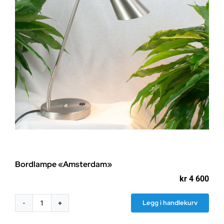
Bordlampe «Amsterdam»
kr
4 600
Legg i handlekurv
Bordlampe
"Amsterdam"