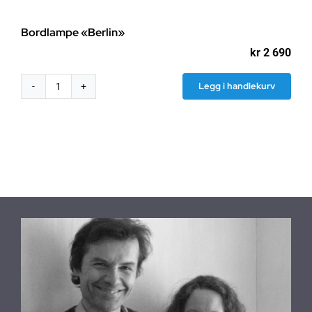
Bordlampe «Berlin»
kr
2 690
Legg i handlekurv
Bordlampe
"Berlin"
antall