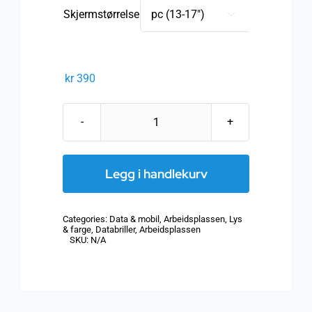
til
Skjermstørrelse

kr 490
kr
390
Datafolie
"Blue
Light
Legg i handlekurv
Protect"
antall
Categories:
Data & mobil
,
Arbeidsplassen
,
Lys
& farge
,
Databriller
,
Arbeidsplassen
SKU:
N/A