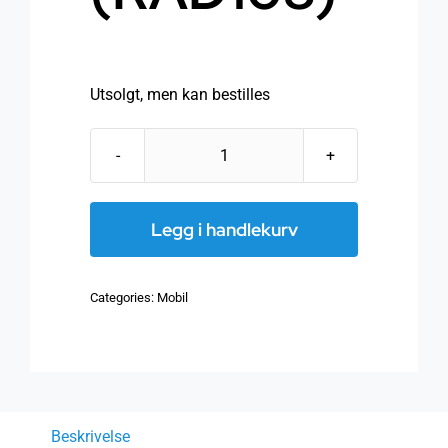
Utsolgt, men kan bestilles
RadiCover
-
Universal
Legg i handlekurv
medium
2-
Categories:
Mobil
in-
1
-
Sort
-
Beskrivelse
(RAD108)