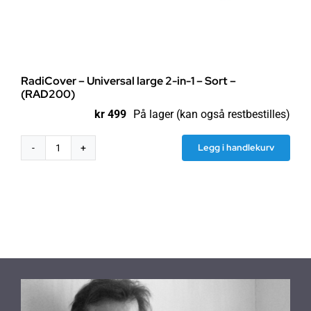
RadiCover – Universal large 2-in-1 – Sort –
(RAD200)
kr
499
På lager (kan også restbestilles)
Legg i handlekurv
RadiCover
-
Universal
large
2-
in-
1
-
Sort
-