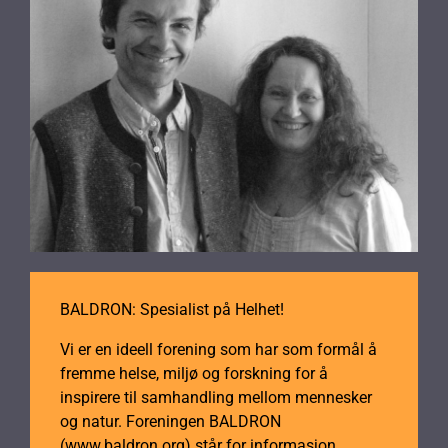
(RAD200)
antall
BALDRON: Spesialist på Helhet!
Vi er en ideell forening som har som formål å
fremme helse, miljø og forskning for å
inspirere til samhandling mellom mennesker
og natur. Foreningen BALDRON
(www.baldron.org) står for informasjon,