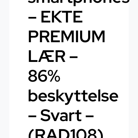
– EKTE
PREMIUM
LÆR –
86%
beskyttelse
– Svart –
(RAD108)