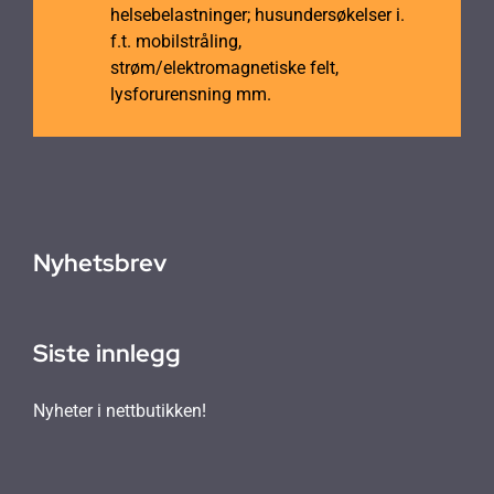
helsebelastninger; husundersøkelser i.
f.t. mobilstråling,
strøm/elektromagnetiske felt,
lysforurensning mm.
Nyhetsbrev
Siste innlegg
Nyheter i nettbutikken!