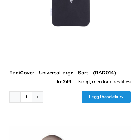
RadiCover – Universal large – Sort – (RAD014)
kr
249
Utsolgt, men kan bestilles
Legg i handlekurv
RadiCover
-
Universal
large
-
Sort