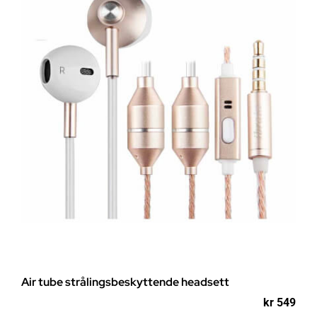
-
(RAD014)
antall
Air tube strålingsbeskyttende headsett
kr
549