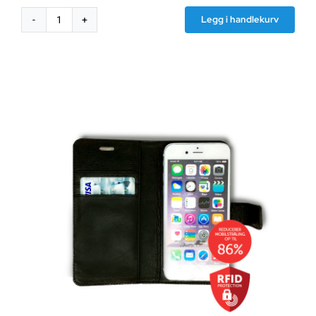
Legg i handlekurv
Air
tube
strålingsbeskyttende
headsett
antall