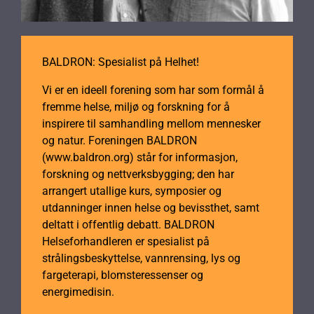
BALDRON: Spesialist på Helhet!
Vi er en ideell forening som har som formål å
fremme helse, miljø og forskning for å
inspirere til samhandling mellom mennesker
og natur. Foreningen BALDRON
(www.baldron.org) står for informasjon,
forskning og nettverksbygging; den har
arrangert utallige kurs, symposier og
utdanninger innen helse og bevissthet, samt
deltatt i offentlig debatt. BALDRON
Helseforhandleren er spesialist på
strålingsbeskyttelse, vannrensing, lys og
fargeterapi, blomsteressenser og
energimedisin.