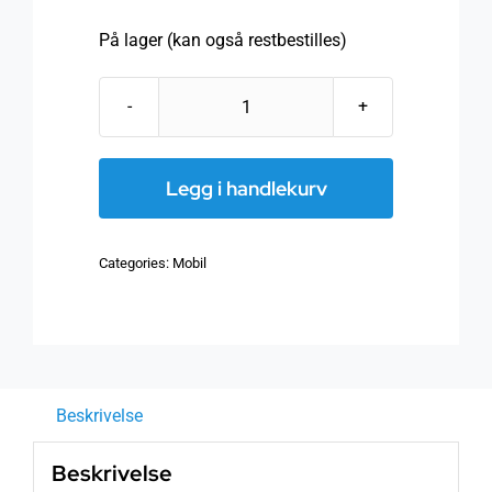
På lager (kan også restbestilles)
RadiCover
-
Universal
Legg i handlekurv
large
2-
Categories:
Mobil
in-
1
-
Sort
-
Beskrivelse
(RAD200)
antall
Beskrivelse