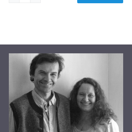
RadiCover
-
Universal
medium
2-
in-
1
-
Sort
-
(RAD108)
antall