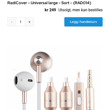
RadiCover – Universal large – Sort – (RAD014)
kr
249
Utsolgt, men kan bestilles
Legg i handlekurv
RadiCover
-
Universal
large
-
Sort
-
(RAD014)
antall