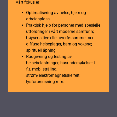
Vårt fokus er
Optimalisering av helse, hjem og
arbeidsplass
Praktisk hjelp for personer med spesielle
utfordringer i vårt moderne samfunn;
høysensitive eller overfølsomme med
diffuse helseplager, barn og voksne;
spirituell åpning
Rådgivning og testing av
helsebelastninger; husundersøkelser i.
f.t. mobilstråling,
strøm/elektromagnetiske felt,
lysforurensning mm.