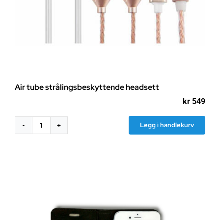
Air tube strålingsbeskyttende headsett
kr
549
Legg i handlekurv
Air
tube
strålingsbeskyttende
headsett
antall