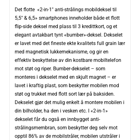
Det flotte «2-in-1″ anti-strålings mobildeksel til
5,5″ & 6,5» smartphones inneholder både et flott
flip-side deksel med plass til 3 kredittkort, og et
elegant avtakbart tynt «bumber»-deksel. Dekselet
er lavet med det fineste ekte kvalitets full grain lær
med magnetisk lukkemekanisme, og gir en
effektiv beskyttelse av din kostbare mobiltelefon
mot støt og riper. Bumber-dekselet – som
monteres i dekselet med en skjult magnet – er
lavet i kraftig plast, som beskytter mobilen mod
støt og trukket med flott sort lær på baksiden.
Dekselet gjør det mulig enkelt å montere mobilen i
din bilholder, ha den i vesken etc. I «2-in-1»
dekselet får du også en innbygget anti-
strålingsmembran, som beskytter deg selv mot
opptil 86% av de mobilstråler, mobilen utstråler i