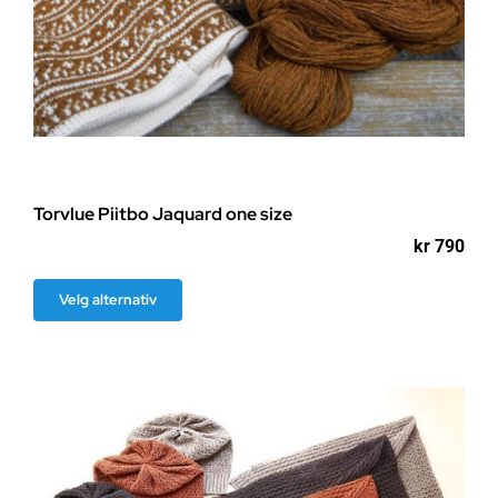
Torvlue Piitbo Jaquard one size
kr
790
Dette
Velg alternativ
produktet
har
flere
varianter.
Alternativene
kan