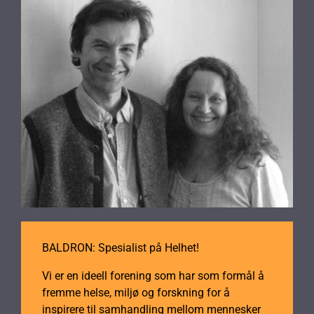
BALDRON: Spesialist på Helhet!
Vi er en ideell forening som har som formål å
fremme helse, miljø og forskning for å
inspirere til samhandling mellom mennesker