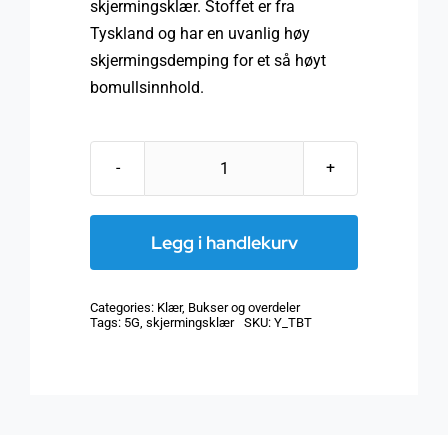
skjermingsklær. Stoffet er fra
Tyskland og har en uvanlig høy
skjermingsdemping for et så høyt
bomullsinnhold.
YSHIELD®
TBT
|
Legg i handlekurv
T-
skjorte|
Categories:
Klær
,
Bukser og overdeler
Black-
Tags:
5G
,
skjermingsklær
SKU:
Y_TBT
Jersey
antall