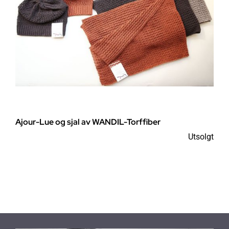
velges
på
produktsiden
Ajour-Lue og sjal av WANDIL-Torffiber
Utsolgt