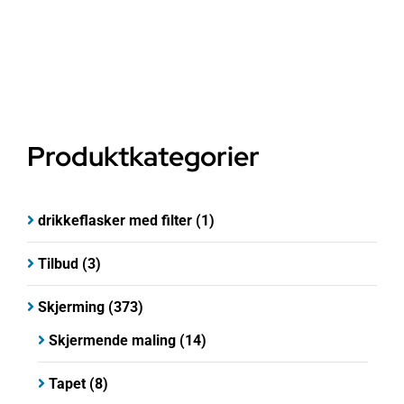
pris
pris
var:
er:
kr 1
kr 795.
450.
Produktkategorier
drikkeflasker med filter
(1)
Tilbud
(3)
Skjerming
(373)
Skjermende maling
(14)
Tapet
(8)