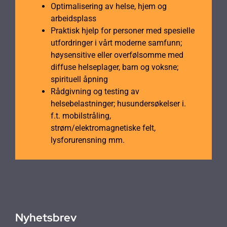
Optimalisering av helse, hjem og
arbeidsplass
Praktisk hjelp for personer med spesielle
utfordringer i vårt moderne samfunn;
høysensitive eller overfølsomme med
diffuse helseplager, barn og voksne;
spirituell åpning
Rådgivning og testing av
helsebelastninger; husundersøkelser i.
f.t. mobilstråling,
strøm/elektromagnetiske felt,
lysforurensning mm.
Nyhetsbrev