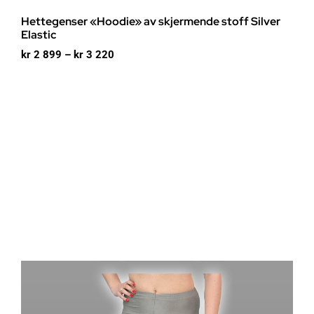
Hettegenser «Hoodie» av skjermende stoff Silver
Elastic
Prisområde:
kr
2 899
–
kr
3 220
kr 2
899
til
kr 3
220