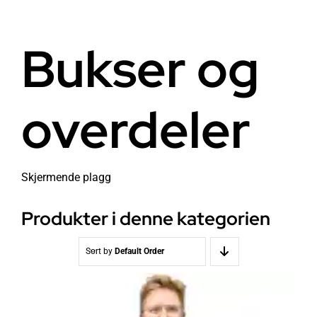
Helse
Om oss
Bukser og
Stråling EMF
Butikk i Oslo
overdeler
Lys
Kontakt oss
Vann
Kjøpsvilkår
Skjermende plagg
Media & Events
Nyheter
Produkter i denne kategorien
Kurs
Sort by
Default Order
WooCommerce Cart