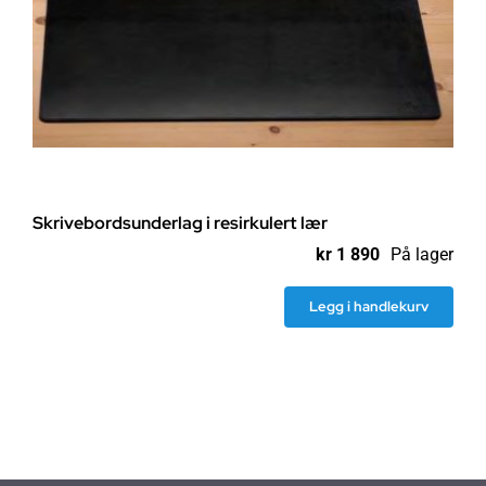
Skrivebordsunderlag i resirkulert lær
kr
1 890
På lager
Legg i handlekurv
Skrivebordsunderlag
i
resirkulert
lær
antall