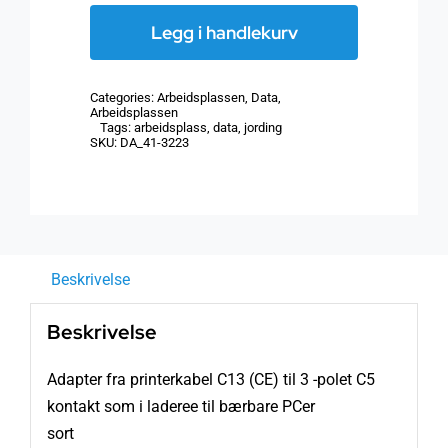
IEC
Legg i handlekurv
printerkabel
C13
Categories:
Arbeidsplassen
,
Data
,
til
Arbeidsplassen
Tags:
arbeidsplass
,
data
,
jording
3-
SKU:
DA_41-3223
polet
C5
antall
Beskrivelse
Beskrivelse
Adapter fra printerkabel C13 (CE) til 3 -polet C5
kontakt som i laderee til bærbare PCer
sort