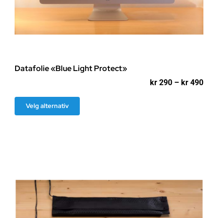
Datafolie «Blue Light Protect»
Pri
kr
290
–
kr
490
kr 2
til
Dette
Velg alternativ
kr 4
produktet
har
flere
varianter.
Alternativene
kan
velges
på