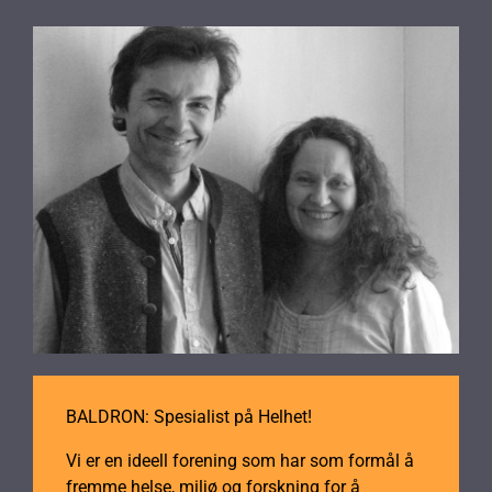
BALDRON: Spesialist på Helhet!
Vi er en ideell forening som har som formål å
fremme helse, miljø og forskning for å