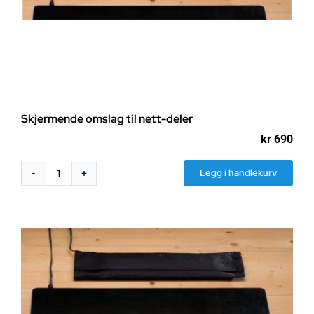
produktsiden
Skjermende omslag til nett-deler
kr
690
Legg i handlekurv
Skjermende
omslag
til
nett-
deler
antall