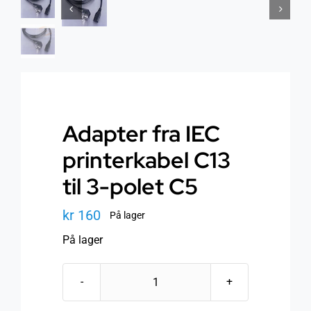
Helse
Om oss
Stråling EMF
Butikk i Oslo
Lys
Kontakt oss
Adapter fra IEC
printerkabel C13
Vann
Kjøpsvilkår
til 3-polet C5
Media & Events
Nyheter
kr
160
På lager
På lager
Kurs
Adapter
WooCommerce Cart
fra