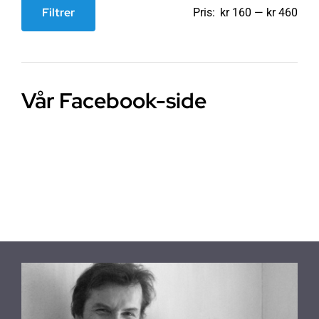
Filtrer
Pris:
kr 160
—
kr 460
Min.
Makspris
pris
Vår Facebook-side