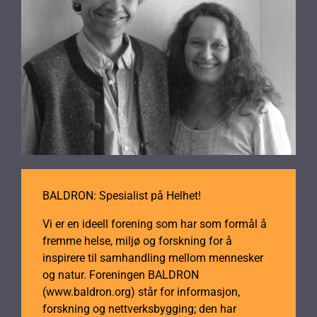
BALDRON: Spesialist på Helhet!
Vi er en ideell forening som har som formål å
fremme helse, miljø og forskning for å
inspirere til samhandling mellom mennesker
og natur. Foreningen BALDRON
(www.baldron.org) står for informasjon,
forskning og nettverksbygging; den har