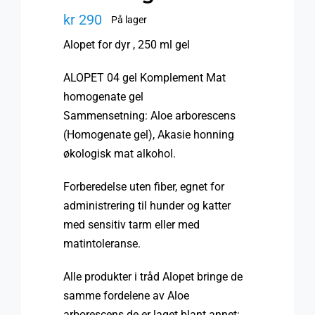
kr
290
På lager
Alopet for dyr , 250 ml gel
ALOPET
04
gel
Komplement
Mat
homogenate
gel
Sammensetning:
Aloe
arborescens
(
Homogenate
gel
),
Akasie
honning
økologisk mat
alkohol
.
Forberedelse
uten
fiber,
egnet for
administrering til
hunder
og katter
med sensitiv
tarm
eller
med
matintoleranse
.
Alle produkter i
tråd
Alopet
bringe
de
samme fordelene av
Aloe
arborescens
de er laget
blant annet
: