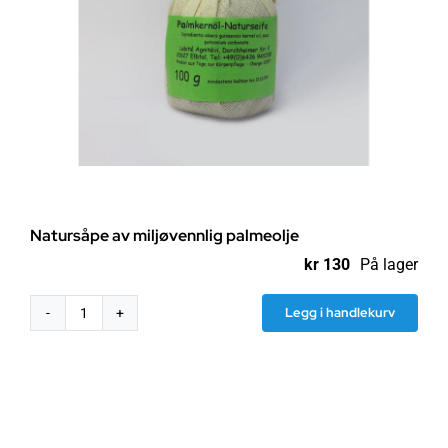
Natursåpe av miljøvennlig palmeolje
kr
130
På lager
Legg i handlekurv
Natursåpe
av
miljøvennlig
palmeolje
antall