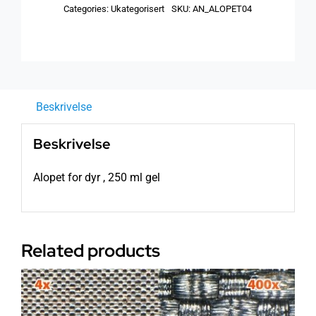
Categories:
Ukategorisert
SKU:
AN_ALOPET04
ml
gel
antall
Beskrivelse
Beskrivelse
Alopet for dyr , 250 ml gel
Related products