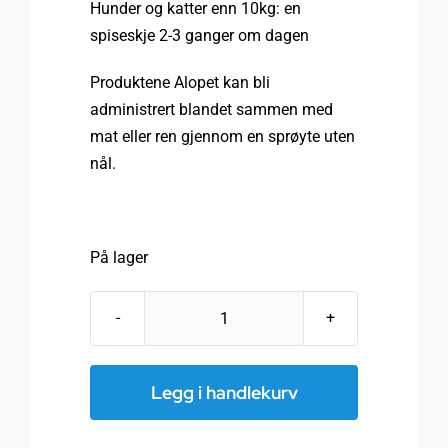
Hunder og
katter
enn
10kg
:
en
spiseskje
2-3
ganger om dagen
Produktene
Alopet
kan bli
administrert
blandet
sammen med
mat
eller ren
gjennom en sprøyte
uten
nål.
På lager
Alopet
for
PETS
Legg i handlekurv
,
250