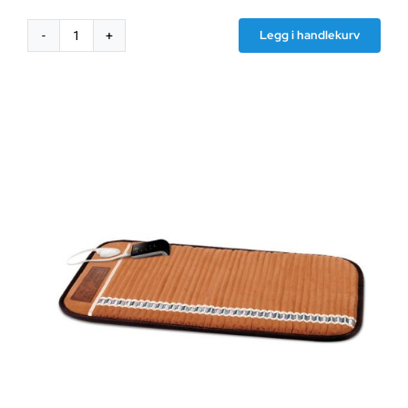
Legg i handlekurv
Skjermende
duk
HNG100,
LM/0.90m
bredde,
100m
rull
antall