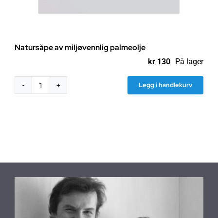
Natursåpe av miljøvennlig palmeolje
kr
130
På lager
Legg i handlekurv
Natursåpe
av
miljøvennlig
palmeolje
antall