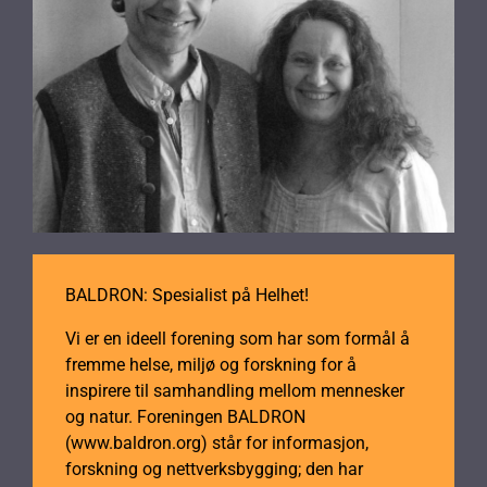
BALDRON: Spesialist på Helhet!
Vi er en ideell forening som har som formål å
fremme helse, miljø og forskning for å
inspirere til samhandling mellom mennesker
og natur. Foreningen BALDRON
(www.baldron.org) står for informasjon,
forskning og nettverksbygging; den har