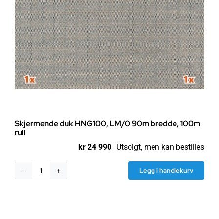
Skjermende duk HNG100, LM/0.90m bredde, 100m
rull
kr
24 990
Utsolgt, men kan bestilles
Legg i handlekurv
Skjermende
duk
HNG100,
LM/0.90m