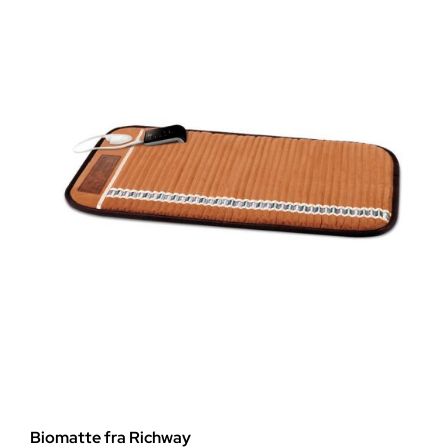
bredde,
100m
rull
antall
Biomatte fra Richway