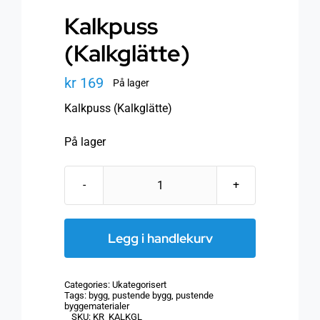
Kalkpuss
(Kalkglätte)
kr
169
På lager
Kalkpuss (Kalkglätte)
På lager
Kalkpuss
(Kalkglätte)
antall
Legg i handlekurv
Categories:
Ukategorisert
Tags:
bygg
,
pustende bygg
,
pustende
byggematerialer
SKU:
KR_KALKGL