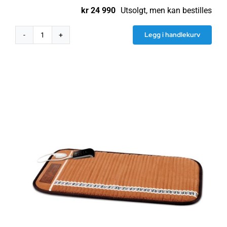
kr
24 990
Utsolgt, men kan bestilles
Legg i handlekurv
Skjermende
duk
HNG100,
LM/0.90m
bredde,
100m
rull
antall