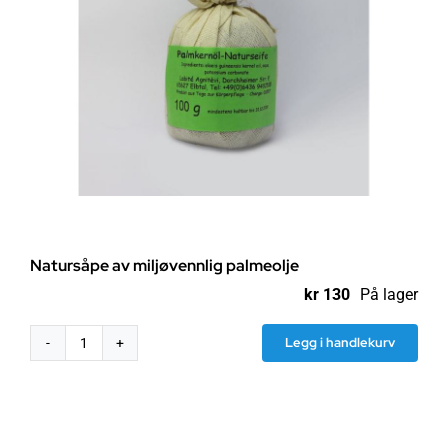
Natursåpe av miljøvennlig palmeolje
kr
130
På lager
Legg i handlekurv
Natursåpe
av
miljøvennlig
palmeolje
antall