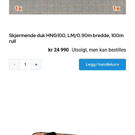
Skjermende duk HNG100, LM/0.90m bredde, 100m
rull
kr
24 990
Utsolgt, men kan bestilles
Legg i handlekurv
Skjermende
duk
HNG100,
LM/0.90m
bredde,
100m
rull
antall