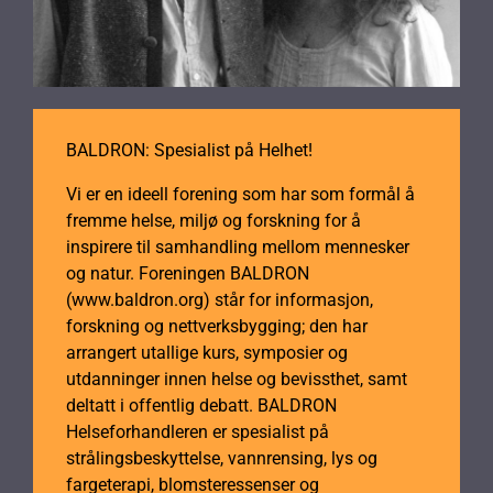
BALDRON: Spesialist på Helhet!
Vi er en ideell forening som har som formål å
fremme helse, miljø og forskning for å
inspirere til samhandling mellom mennesker
og natur. Foreningen BALDRON
(www.baldron.org) står for informasjon,
forskning og nettverksbygging; den har
arrangert utallige kurs, symposier og
utdanninger innen helse og bevissthet, samt
deltatt i offentlig debatt. BALDRON
Helseforhandleren er spesialist på
strålingsbeskyttelse, vannrensing, lys og
fargeterapi, blomsteressenser og