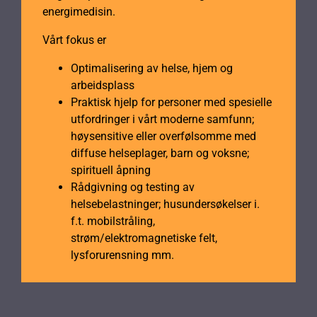
energimedisin.
Vårt fokus er
Optimalisering av helse, hjem og
arbeidsplass
Praktisk hjelp for personer med spesielle
utfordringer i vårt moderne samfunn;
høysensitive eller overfølsomme med
diffuse helseplager, barn og voksne;
spirituell åpning
Rådgivning og testing av
helsebelastninger; husundersøkelser i.
f.t. mobilstråling,
strøm/elektromagnetiske felt,
lysforurensning mm.