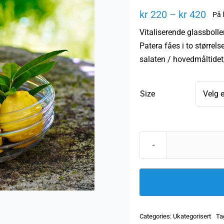
Pri
kr
220
–
kr
420
På 
kr 2
Vitaliserende glassbolle
til
Patera fåes i to størrels
kr 4
salaten / hovedmåltidet,
Size
Categories:
Ukategorisert
Ta