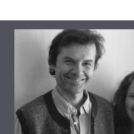
HNG100,
LM/0.90m
bredde,
100m
rull
antall