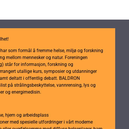
palmeolje
antall
lhet!
m har som formål å fremme helse, miljø og forskning
dling mellom mennesker og natur. Foreningen
 står for informasjon, forskning og
rrangert utallige kurs, symposier og utdanninger
samt deltatt i offentlig debatt. BALDRON
ist på strålingsbeskyttelse, vannrensing, lys og
er og energimedisin.
se, hjem og arbeidsplass
soner med spesielle utfordringer i vårt moderne
 eller overfølsomme med diffuse helseplager, barn