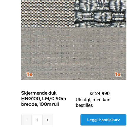
Skjermende duk
kr
24 990
HNG100, LM/0.90m
Utsolgt, men kan
bredde, 100m rull
bestilles
Legg i handlekurv
Skjermende
duk