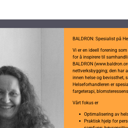
BALDRON: Spesialist på He
Vi er en ideell forening so
for å inspirere til samhan
BALDRON (www.baldron.org)
nettverksbygging; den har a
innen helse og bevissthet, 
Helseforhandleren er spesial
fargeterapi, blomsteressens
Vårt fokus er
Optimalisering av hel
Praktisk hjelp for per
samfunn; høysensitive