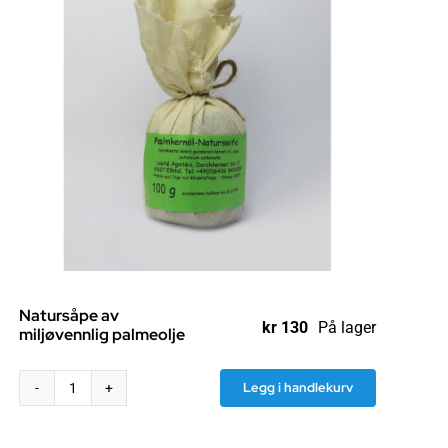
Natursåpe av
kr
130
På lager
miljøvennlig palmeolje
Legg i handlekurv
Natursåpe
av
miljøvennlig