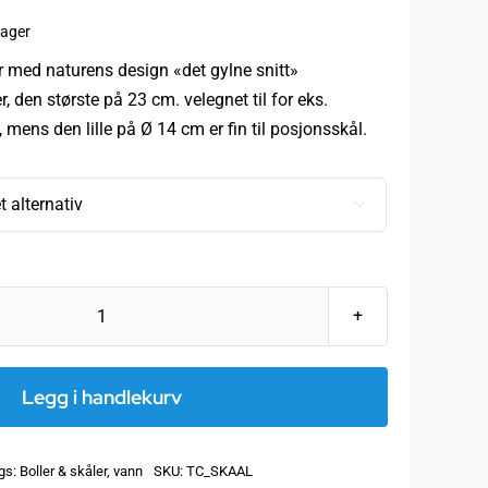
sområde:
lager
20
r med naturens design «det gylne snitt»
er, den største på 23 cm. velegnet til for eks.
20
 mens den lille på Ø 14 cm er fin til posjonsskål.

Natures
Design,
Salatskål
Legg i handlekurv
patera
m
gs:
Boller & skåler
,
vann
SKU:
TC_SKAAL
flower