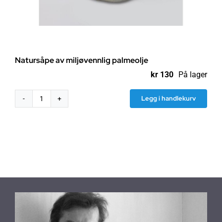
Natursåpe av miljøvennlig palmeolje
kr
130
På lager
Legg i handlekurv
Natursåpe
av
miljøvennlig
palmeolje
antall