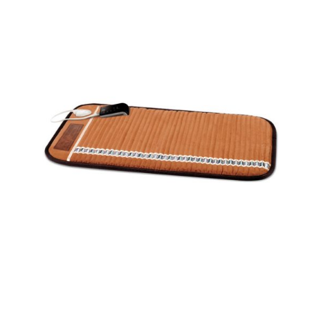
LM/0.90m
bredde,
100m
rull
antall