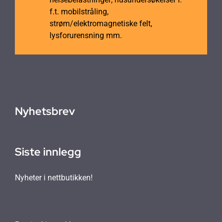
f.t. mobilstråling,
strøm/elektromagnetiske felt,
lysforurensning mm.
Nyhetsbrev
Siste innlegg
Nyheter i nettbutikken!