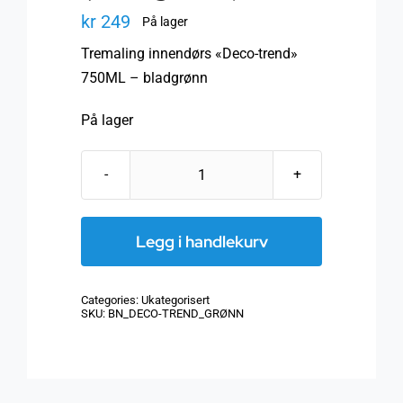
kr
249
På lager
Tremaling innendørs «Deco-trend»
750ML – bladgrønn
På lager
Tremaling
innendørs
"Deco-
Legg i handlekurv
trend"
(Bladgrønn)
Categories:
Ukategorisert
antall
SKU:
BN_DECO-TREND_GRØNN