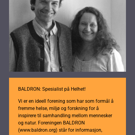
BALDRON: Spesialist på Helhet!
Vi er en ideell forening som har som formål å
fremme helse, miljø og forskning for å
inspirere til samhandling mellom mennesker
og natur. Foreningen BALDRON
(www.baldron.org) står for informasjon,