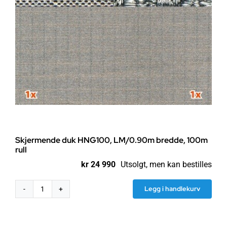
Skjermende duk HNG100, LM/0.90m bredde, 100m
rull
kr
24 990
Utsolgt, men kan bestilles
Legg i handlekurv
Skjermende
duk
HNG100,