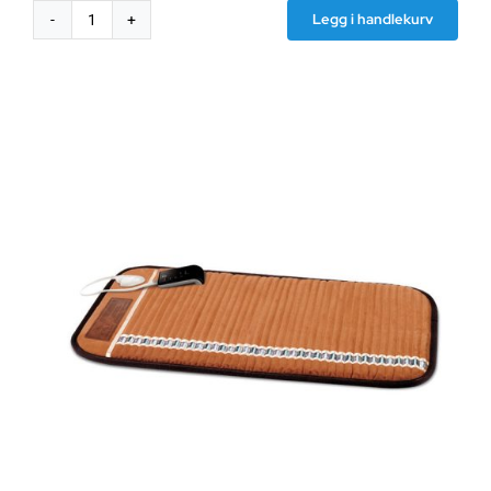
Legg i handlekurv
Skjermende
duk
HNG100,
LM/0.90m
bredde,
100m
rull
antall