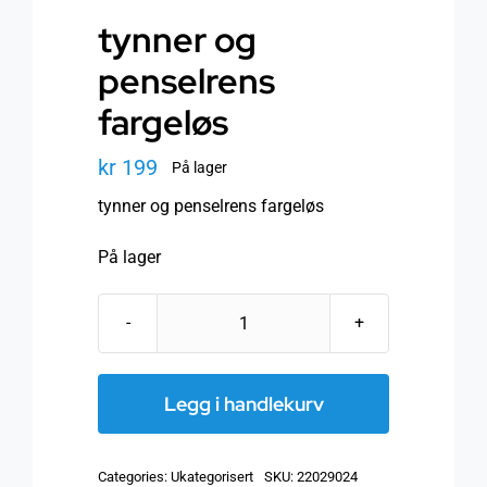
tynner og
penselrens
fargeløs
kr
199
På lager
tynner og penselrens fargeløs
På lager
tynner
og
penselrens
Legg i handlekurv
fargeløs
antall
Categories:
Ukategorisert
SKU:
22029024