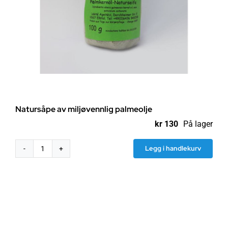
Natursåpe av miljøvennlig palmeolje
kr
130
På lager
Legg i handlekurv
Natursåpe
av
miljøvennlig
palmeolje
antall