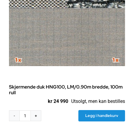
Skjermende duk HNG100, LM/0.90m bredde, 100m
rull
kr
24 990
Utsolgt, men kan bestilles
Legg i handlekurv
Skjermende
duk
HNG100,