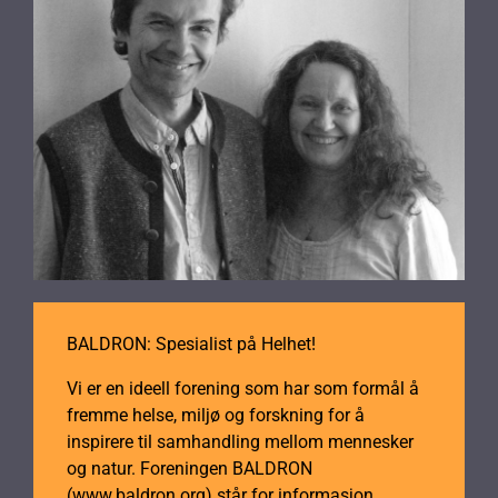
BALDRON: Spesialist på Helhet!
Vi er en ideell forening som har som formål å
fremme helse, miljø og forskning for å
inspirere til samhandling mellom mennesker
og natur. Foreningen BALDRON
(www.baldron.org) står for informasjon,