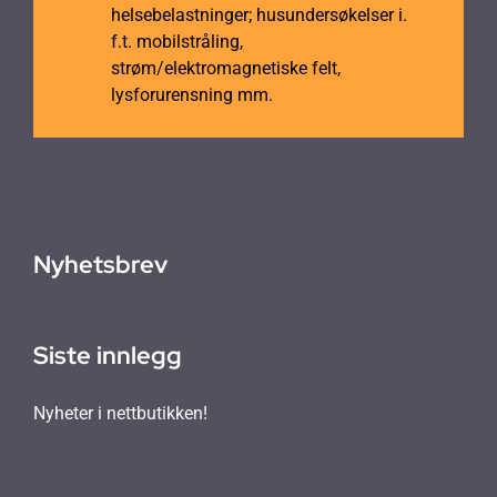
helsebelastninger; husundersøkelser i.
f.t. mobilstråling,
strøm/elektromagnetiske felt,
lysforurensning mm.
Nyhetsbrev
Siste innlegg
Nyheter i nettbutikken!