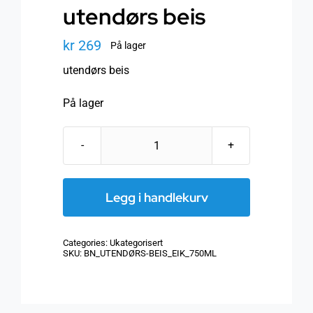
utendørs beis
kr
269
På lager
utendørs beis
På lager
utendørs
beis
antall
Legg i handlekurv
Categories:
Ukategorisert
SKU:
BN_UTENDØRS-BEIS_EIK_750ML