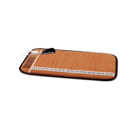
LM/0.90m
bredde,
100m
rull
antall