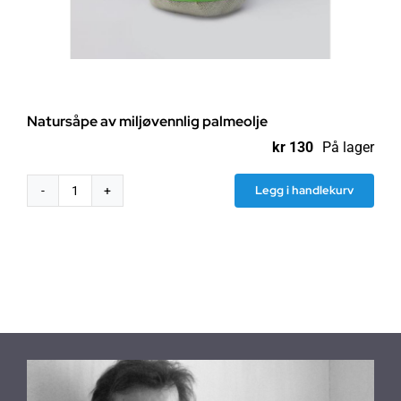
Natursåpe av miljøvennlig palmeolje
kr
130
På lager
Legg i handlekurv
Natursåpe
av
miljøvennlig
palmeolje
antall