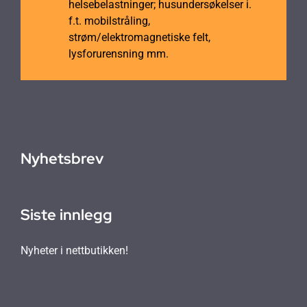
helsebelastninger; husundersøkelser i.
f.t. mobilstråling,
strøm/elektromagnetiske felt,
lysforurensning mm.
Nyhetsbrev
Siste innlegg
Nyheter i nettbutikken!