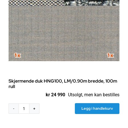
Skjermende duk HNG100, LM/0.90m bredde, 100m
rull
kr
24 990
Utsolgt, men kan bestilles
Legg i handlekurv
Skjermende
duk
HNG100,