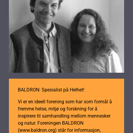
BALDRON: Spesialist på Helhet!
Vi er en ideell forening som har som formål å
fremme helse, miljø og forskning for å
inspirere til samhandling mellom mennesker
og natur. Foreningen BALDRON
(www.baldron.org) står for informasjon,