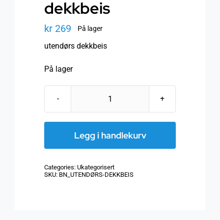
dekkbeis
kr
269
På lager
utendørs dekkbeis
På lager
utendørs
dekkbeis
antall
Legg i handlekurv
Categories:
Ukategorisert
SKU:
BN_UTENDØRS-DEKKBEIS