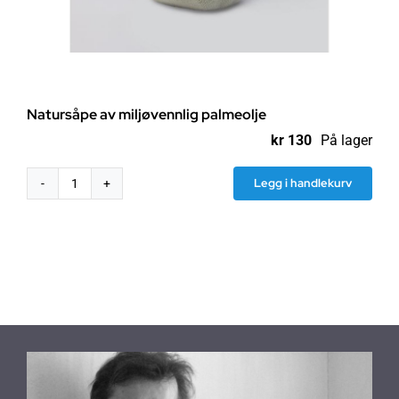
Natursåpe av miljøvennlig palmeolje
kr
130
På lager
Legg i handlekurv
Natursåpe
av
miljøvennlig
palmeolje
antall