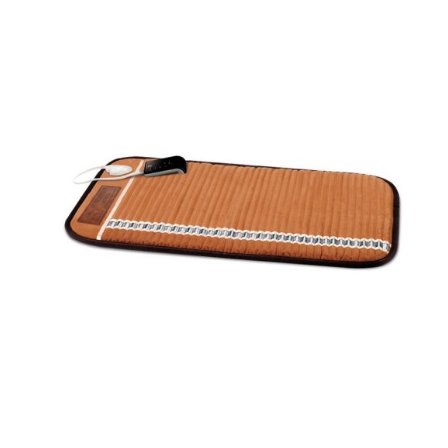
LM/0.90m
bredde,
100m
rull
antall