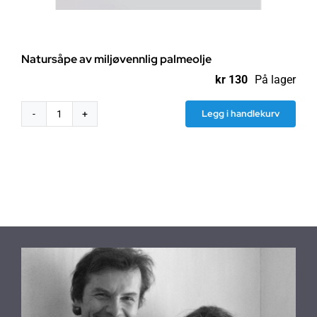
Natursåpe av miljøvennlig palmeolje
kr
130
På lager
Legg i handlekurv
Natursåpe
av
miljøvennlig
palmeolje
antall