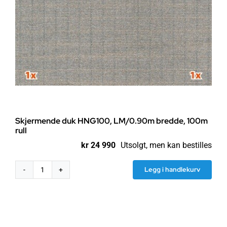
Skjermende duk HNG100, LM/0.90m bredde, 100m
rull
kr
24 990
Utsolgt, men kan bestilles
Legg i handlekurv
Skjermende
duk
HNG100,
LM/0.90m
bredde,