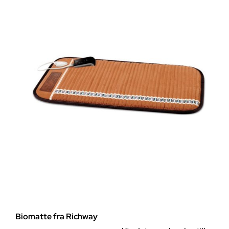
100m
rull
antall
Biomatte fra Richway