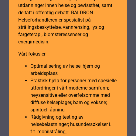
utdanninger innen helse og bevissthet, samt
deltatt i offentlig debatt. BALDRON
Helseforhandleren er spesialist på
strålingsbeskyttelse, vannrensing, lys og
fargeterapi, blomsteressenser og
energimedisin.
Vårt fokus er
Optimalisering av helse, hjem og
arbeidsplass
Praktisk hjelp for personer med spesielle
utfordringer i vårt moderne samfunn;
høysensitive eller overfølsomme med
diffuse helseplager, barn og voksne;
spirituell åpning
Rådgivning og testing av
helsebelastninger; husundersøkelser i.
f.t. mobilstråling,