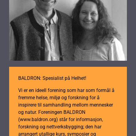
BALDRON: Spesialist på Helhet!
Vi er en ideell forening som har som formål å
fremme helse, miljø og forskning for å
inspirere til samhandling mellom mennesker
og natur. Foreningen BALDRON
(www.baldron.org) står for informasjon,
forskning og nettverksbygging; den har
arrangert utallige kurs, symposier og