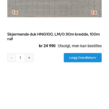
Skjermende duk HNG100, LM/0.90m bredde, 100m
rull
kr
24 990
Utsolgt, men kan bestilles
Legg i handlekurv
Skjermende
duk
HNG100,
LM/0.90m
bredde,
100m
rull
antall