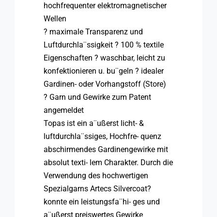
hochfrequenter elektromagnetischer
Wellen
? maximale Transparenz und
Luftdurchla¨ssigkeit ? 100 % textile
Eigenschaften ? waschbar, leicht zu
konfektionieren u. bu¨geln ? idealer
Gardinen- oder Vorhangstoff (Store)
? Garn und Gewirke zum Patent
angemeldet
Topas ist ein a¨ußerst licht- &
luftdurchla¨ssiges, Hochfre- quenz
abschirmendes Gardinengewirke mit
absolut texti- lem Charakter. Durch die
Verwendung des hochwertigen
Spezialgarns Artecs Silvercoat?
konnte ein leistungsfa¨hi- ges und
a¨ußerst preiswertes Gewirke