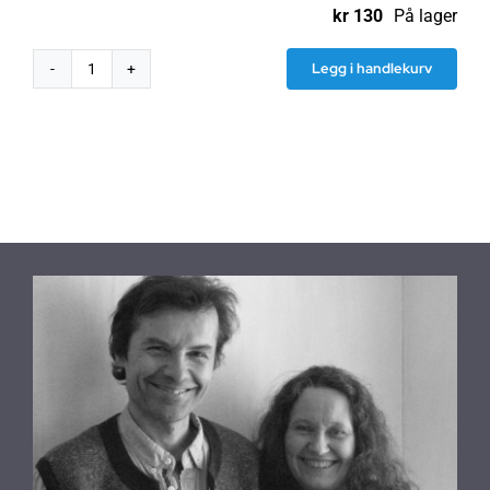
kr
130
På lager
Legg i handlekurv
Natursåpe
av
miljøvennlig
palmeolje
antall