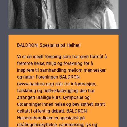
BALDRON: Spesialist på Helhet!
Vi er en ideell forening som har som formål å
fremme helse, miljø og forskning for å
inspirere til samhandling mellom mennesker
og natur. Foreningen BALDRON
(www.baldron.org) står for informasjon,
forskning og nettverksbygging; den har
arrangert utallige kurs, symposier og
utdanninger innen helse og bevissthet, samt
deltatt i offentlig debatt. BALDRON
Helseforhandleren er spesialist på
strålingsbeskyttelse, vannrensing, lys og