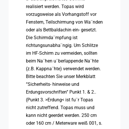
realisiert werden. Topas wird
vorzugsweise als Vorhangstoff vor
Fenstern, Teilschirmung von Wa¨nden
oder als Bettbaldachin ein- gesetzt.
Die Schirmda¨mpfung ist
richtungsunabha¨ngig. Um Schlitze
im HF-Schirm zu vermeiden, sollten
beim Na¨hen u¨berlappende Na¨hte
(z.B. Kappna¨hte) verwendet werden.
Bitte beachten Sie unser Merkblatt
“Sicherheits- hinweise und
Erdungsvorschriften“ Punkt 1. & 2..
(Punkt 3. >Erdung< ist fu¨r Topas
nicht zutreffend. Topas muss und
kann nicht geerdet werden. 250 cm
oder 160 cm / Meterware weiß 001, s.