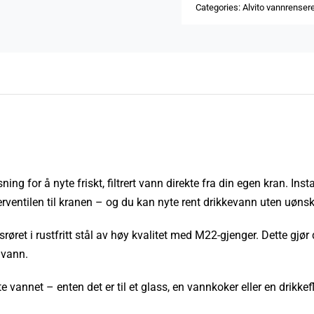
Categories:
Alvito vannrenser
ning for å nyte friskt, filtrert vann direkte fra din egen kran. Ins
rventilen til kranen – og du kan nyte rent drikkevann uten uøns
srøret i rustfritt stål av høy kvalitet med M22-gjenger. Dette gjø
 vann.
te vannet – enten det er til et glass, en vannkoker eller en drikkef