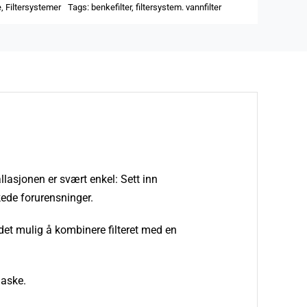
e
,
Filtersystemer
Tags:
benkefilter
,
filtersystem. vannfilter
tallasjonen er svært enkel: Sett inn
kede forurensninger.
r det mulig å kombinere filteret med en
laske.