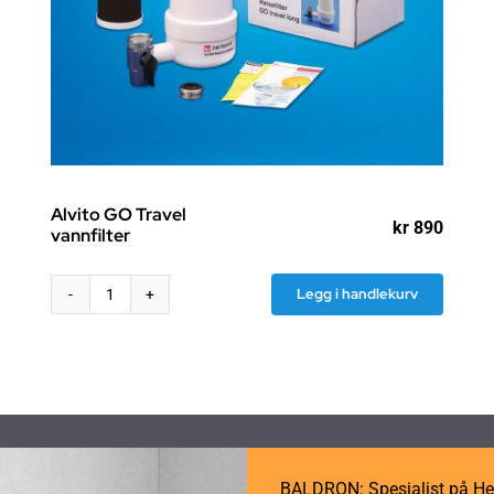
Alvito GO Travel
kr
890
vannfilter
Legg i handlekurv
Alvito
GO
Travel
vannfilter
antall
BALDRON: Spesialist på He