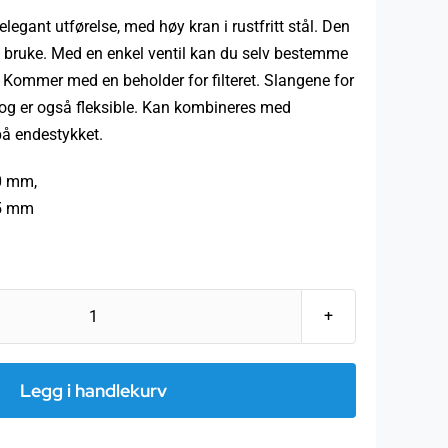
 elegant utførelse, med høy kran i rustfritt stål. Den
 å bruke. Med en enkel ventil kan du selv bestemme
. Kommer med en beholder for filteret. Slangene for
t og er også fleksible. Kan kombineres med
på endestykket.
0 mm,
35 mm
Alvito
benkefilter
Pro
Legg i handlekurv
antall