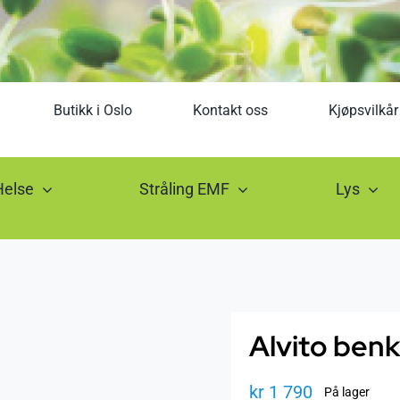
Butikk i Oslo
Kontakt oss
Kjøpsvilkår
Helse
Stråling EMF
Lys
Alvito benk
kr
1 790
På lager