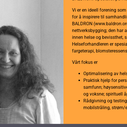
Vi er en ideell forening so
for å inspirere til samhan
BALDRON (www.baldron.org)
nettverksbygging; den har a
innen helse og bevissthet, 
Helseforhandleren er spesial
fargeterapi, blomsteressens
Vårt fokus er
Optimalisering av hel
Praktisk hjelp for per
samfunn; høysensitive
og voksne; spirituell 
Rådgivning og testing 
mobilstråling, strøm/