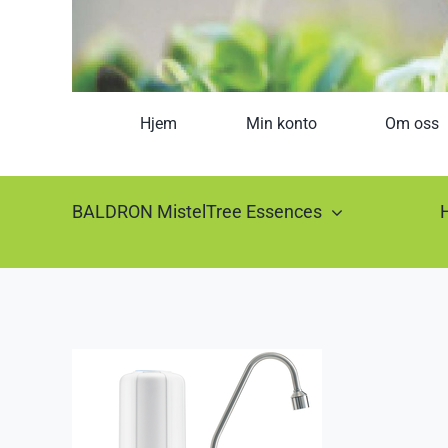
Hjem
Min konto
Om oss
BALDRON MistelTree Essences