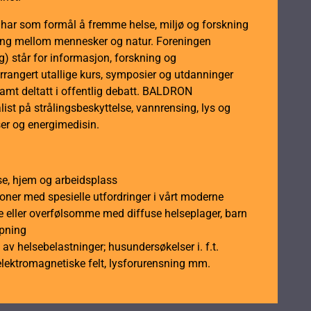
m har som formål å fremme helse, miljø og forskning
dling mellom mennesker og natur. Foreningen
 står for informasjon, forskning og
rrangert utallige kurs, symposier og utdanninger
samt deltatt i offentlig debatt. BALDRON
ist på strålingsbeskyttelse, vannrensing, lys og
er og energimedisin.
se, hjem og arbeidsplass
soner med spesielle utfordringer i vårt moderne
 eller overfølsomme med diffuse helseplager, barn
åpning
av helsebelastninger; husundersøkelser i. f.t.
elektromagnetiske felt, lysforurensning mm.