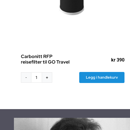
Carbonitt RFP
kr
390
reisefilter til GO Travel
Legg i handlekurv
Carbonitt
RFP
reisefilter
til
GO
Travel
antall