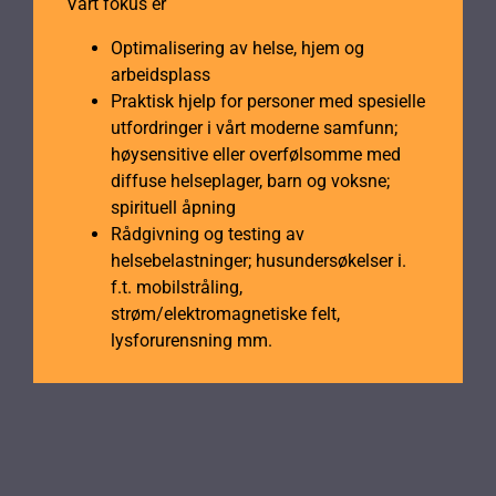
Vårt fokus er
Optimalisering av helse, hjem og
arbeidsplass
Praktisk hjelp for personer med spesielle
utfordringer i vårt moderne samfunn;
høysensitive eller overfølsomme med
diffuse helseplager, barn og voksne;
spirituell åpning
Rådgivning og testing av
helsebelastninger; husundersøkelser i.
f.t. mobilstråling,
strøm/elektromagnetiske felt,
lysforurensning mm.