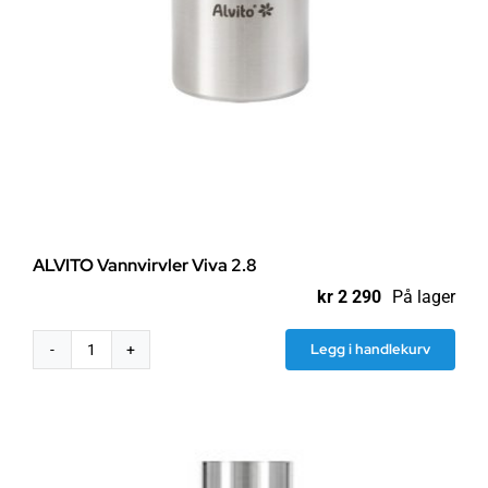
ALVITO Vannvirvler Viva 2.8
kr
2 290
På lager
Legg i handlekurv
ALVITO
Vannvirvler
Viva
2.8
antall