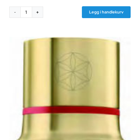
Legg i handlekurv
Vannvirvler
AquaNEVO
Helix
Juwel
1.4
antall