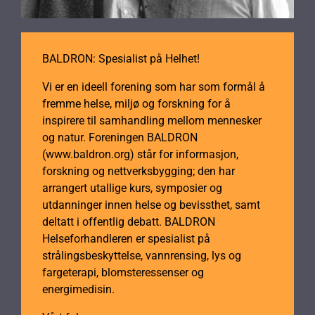
BALDRON: Spesialist på Helhet!
Vi er en ideell forening som har som formål å
fremme helse, miljø og forskning for å
inspirere til samhandling mellom mennesker
og natur. Foreningen BALDRON
(www.baldron.org) står for informasjon,
forskning og nettverksbygging; den har
arrangert utallige kurs, symposier og
utdanninger innen helse og bevissthet, samt
deltatt i offentlig debatt. BALDRON
Helseforhandleren er spesialist på
strålingsbeskyttelse, vannrensing, lys og
fargeterapi, blomsteressenser og
energimedisin.