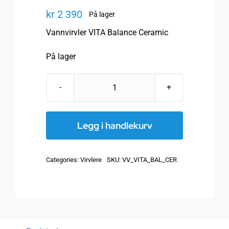
kr
2 390
På lager
Vannvirvler VITA Balance Ceramic
På lager
Vannvirvler
VITA
Balance
Legg i handlekurv
Ceramic
antall
Categories:
Virvlere
SKU:
VV_VITA_BAL_CER