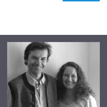
Chakrasett
sølv
(Profiline)
antall