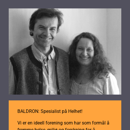
BALDRON: Spesialist på Helhet!
Vi er en ideell forening som har som formål å
fremme helse, miljø og forskning for å