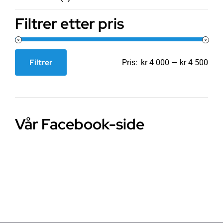
Filtrer etter pris
Filtrer
Pris:
kr 4 000
—
kr 4 500
Min.
Makspris
pris
Vår Facebook-side