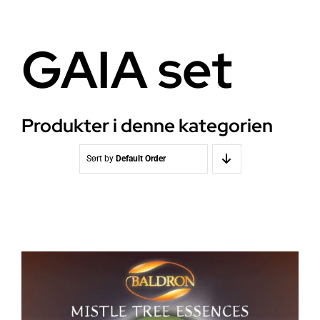
Helse
Om oss
GAIA set
Stråling EMF
Butikk i Oslo
Lys
Kontakt oss
Produkter i denne kategorien
Vann
Kjøpsvilkår
Sort by
Default Order
Media & Events
Nyheter
Kurs
WooCommerce Cart