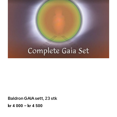
Baldron GAIA sett, 23 stk
Prisområde:
kr
4 000
–
kr
4 500
kr 4
000