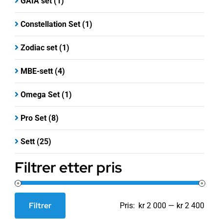
GAIA set
(1)
Constellation Set
(1)
Zodiac set
(1)
MBE-sett
(4)
Omega Set
(1)
Pro Set
(8)
Sett
(25)
Filtrer etter pris
Filtrer
Pris:
kr 2 000
—
kr 2 400
Min.
Makspris