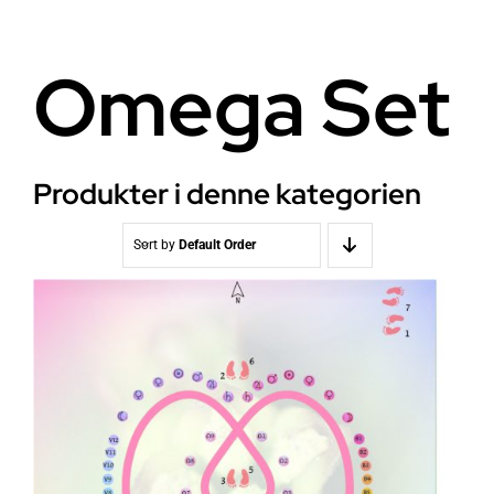
Helse
Om oss
Omega Set
Stråling EMF
Butikk i Oslo
Lys
Kontakt oss
Produkter i denne kategorien
Vann
Kjøpsvilkår
Sort by
Default Order
Media & Events
Nyheter
Kurs
WooCommerce Cart