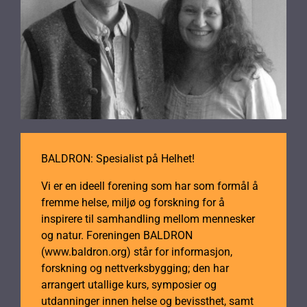
BALDRON: Spesialist på Helhet!
Vi er en ideell forening som har som formål å
fremme helse, miljø og forskning for å
inspirere til samhandling mellom mennesker
og natur. Foreningen BALDRON
(www.baldron.org) står for informasjon,
forskning og nettverksbygging; den har
arrangert utallige kurs, symposier og
utdanninger innen helse og bevissthet, samt