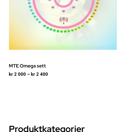
MTE Omega sett
Prisområde:
kr
2 000
–
kr
2 400
kr 2
000
til
kr 2
400
Produktkategorier