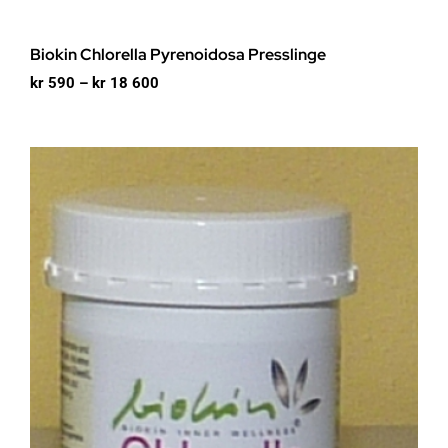
Biokin Chlorella Pyrenoidosa Presslinge
Prisområde:
kr
590
–
kr
18 600
kr 590
til
kr 18
600