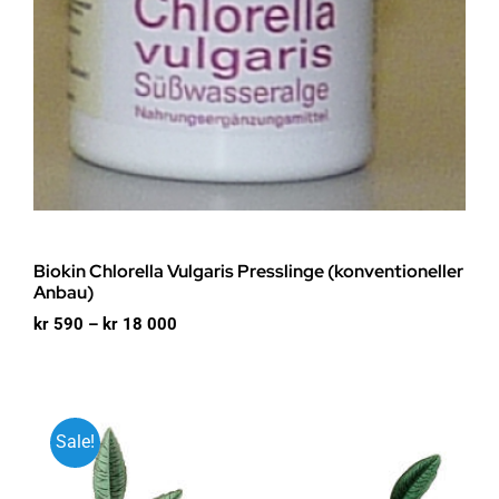
Biokin Chlorella Vulgaris Presslinge (konventioneller
Anbau)
Prisområde:
kr
590
–
kr
18 000
kr 590
til
kr 18
000
Sale!