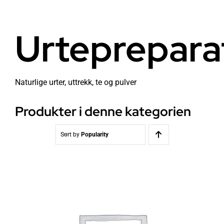
Helse
Om oss
Urteprepara
Stråling EMF
Butikk i Oslo
Lys
Kontakt oss
Naturlige urter, uttrekk, te og pulver
Produkter i denne kategorien
Vann
Kjøpsvilkår
Sort by
Popularity
Media & Events
Nyheter
Kurs
WooCommerce Cart